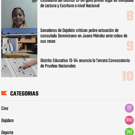
Estudiante del Distrito 13-04 gana primer lugar en Olimpiada
de Lectura y Escritura a nivel Nacional
Ganaderos de Dajabón critican pobre actuación de
consulado Dominicano en Juana Méndez ante robos de
sus reses
Distrito Educativo 13-04 anuncia la Tercera Convocatoria
de Pruebas Nacionales
CATEGORIAS
Cine
(7)
Dajabon
(951)
Deporte
(70)