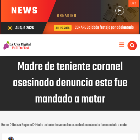
LIVE
NEWS
BREAKING
CONAPE Dajabón festeja por adelantado el D
AUG, 9 2026
wb_sunny
JUL 25, 2026
Madre de teniente coronel
asesinado denuncia este fue
mandado a matar
Home
Noticia Regional
Madre de teniente coronel asesinado denuncia este fue mandado a matar