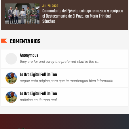
JUL 20, 2026
Comandante del Ejército entrega remozado y equipado
el Destacamento de El Pozo, en María Trinidad
Sánchez
COMENTARIOS
Anonymous
they are far and away the preferred staff in the c...
La Uva Digital Full De Too
segue esta página para que te mantengas bien informado
La Uva Digital Full De Too
noticias en tiempo real