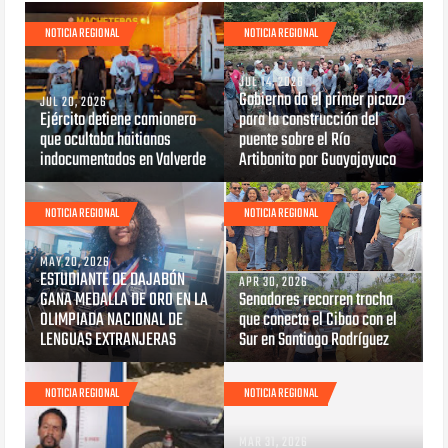
NOTICIA REGIONAL
NOTICIA REGIONAL
JUL 14, 2026
Gobierno da el primer picazo
JUL 20, 2026
Ejército detiene camionero
para la construcción del
que ocultaba haitianos
puente sobre el Río
indocumentados en Valverde
Artibonito por Guayajayuco
NOTICIA REGIONAL
NOTICIA REGIONAL
MAY 20, 2026
ESTUDIANTE DE DAJABÓN
APR 30, 2026
GANA MEDALLA DE ORO EN LA
Senadores recorren trocha
OLIMPIADA NACIONAL DE
que conecta el Cibao con el
LENGUAS EXTRANJERAS
Sur en Santiago Rodríguez
NOTICIA REGIONAL
NOTICIA REGIONAL
MAR 31, 2026