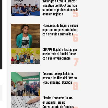
Wellington Arnaud Director
Ejecutivo de INAPA anuncia
soluciones problemáticas de
agua en Dajabón
Moradores de Laguna Salada
capturan un presunto ladrón
con artículos sustraídos
CONAPE Dajabón festeja por
adelantado el Día del Padre
con sus envejecientes
Decenas de expeledeistas
pasan a las filas del PRM en
Manuel Bueno, Dajabón
Distrito Educativo 13-04
anuncia la Tercera
Convocatoria de Pruebas