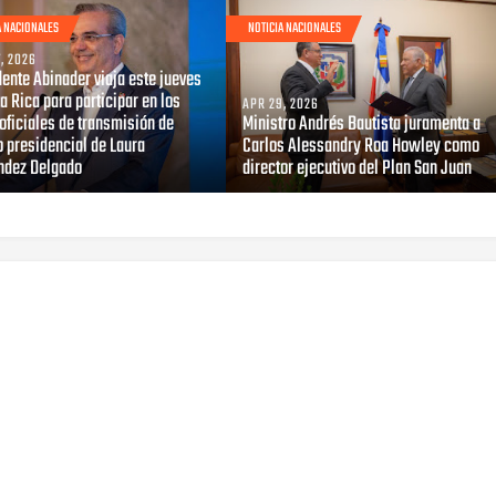
A NACIONALES
NOTICIA NACIONALES
, 2026
ente Abinader viaja este jueves
a Rica para participar en los
APR 29, 2026
oficiales de transmisión de
Ministro Andrés Bautista juramenta a
 presidencial de Laura
Carlos Alessandry Roa Howley como
ndez Delgado
director ejecutivo del Plan San Juan