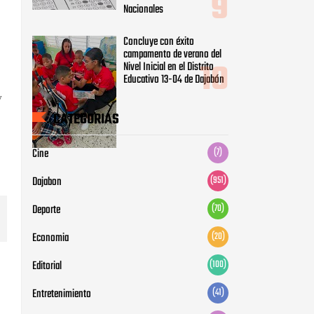
Nacionales
Concluye con éxito
campamento de verano del
Nivel Inicial en el Distrito
Educativo 13-04 de Dajabón
y
CATEGORIAS
Cine
(7)
Dajabon
(951)
Deporte
(70)
Economia
(20)
Editorial
(100)
Entretenimiento
(41)