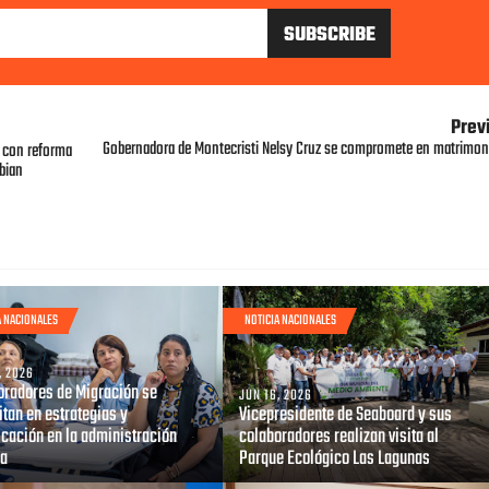
Prev
Gobernadora de Montecristi Nelsy Cruz se compromete en matrimon
r con reforma
bian
A NACIONALES
NOTICIA NACIONALES
, 2026
oradores de Migración se
JUN 16, 2026
tan en estrategias y
Vicepresidente de Seaboard y sus
icación en la administración
colaboradores realizan visita al
ca
Parque Ecológico Las Lagunas