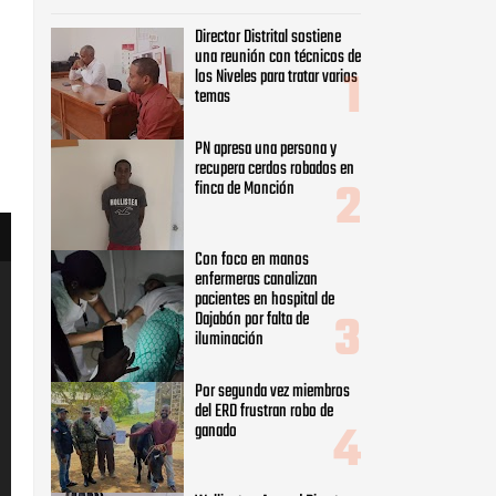
Director Distrital sostiene
una reunión con técnicos de
los Niveles para tratar varios
temas
PN apresa una persona y
recupera cerdos robados en
finca de Monción
Con foco en manos
enfermeras canalizan
pacientes en hospital de
Dajabón por falta de
iluminación
Por segunda vez miembros
del ERD frustran robo de
ganado