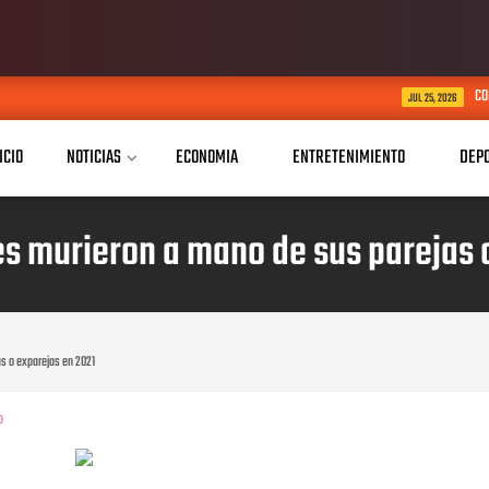
CONAPE Dajabón festeja p
JUL 25, 2026
ICIO
NOTICIAS
ECONOMIA
ENTRETENIMIENTO
DEP
s murieron a mano de sus parejas 
s o exparejas en 2021
0