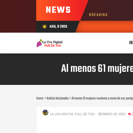
NEWS
BREAKING
AUG, 8 2026
wb_sunny
IN
Al menos 61 mujere
Home
Noticia Nacionales
Al menos 61 mujeres murieron a mano de sus pareja
LA UVA DIGITAL FULL DE TOO
ENERO 05, 2022