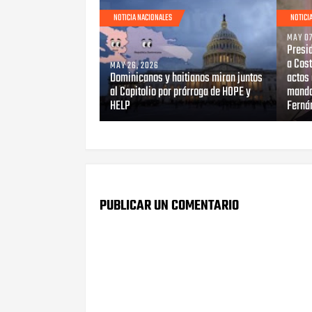
NOTICIA NACIONALES
NOTICI
MAY 07
Presid
a Cost
MAY 26, 2026
Dominicanos y haitianos miran juntos
actos 
al Capitolio por prórroga de HOPE y
mando
HELP
Ferná
PUBLICAR UN COMENTARIO