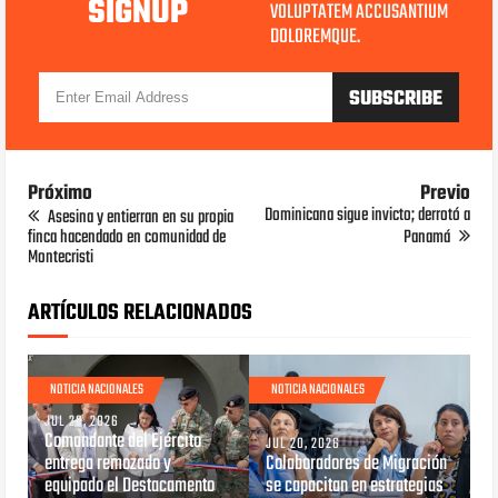
SIGNUP
VOLUPTATEM ACCUSANTIUM
DOLOREMQUE.
Próximo
Previo
Dominicana sigue invicto; derrotó a
Asesina y entierran en su propia
finca hacendado en comunidad de
Panamá
Montecristi
ARTÍCULOS RELACIONADOS
NOTICIA NACIONALES
NOTICIA NACIONALES
JUL 20, 2026
Comandante del Ejército
JUL 20, 2026
entrega remozado y
Colaboradores de Migración
equipado el Destacamento
se capacitan en estrategias