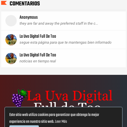
COMENTARIOS
Anonymous
they are far and away the preferred staff in the c...
La Uva Digital Full De Too
segue esta página para que te mantengas bien informado
La Uva Digital Full De Too
noticias en tiempo real
Este sitio web utiliza cookies para garantizar que obtenga la mejor
experiencia en nuestro sitio web.
Leer Más
Aviso Lega
Privacidad
Cookies