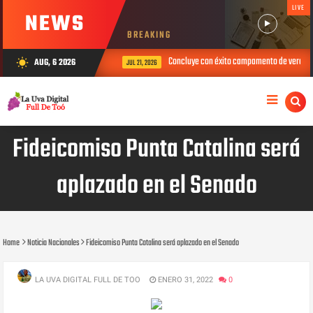
LIVE
NEWS
BREAKING
es para el período 2026-2028
Concluye con éxito campamento de verano del
AUG, 6 2026
wb_sunny
JUL 21, 2026
Fideicomiso Punta Catalina será
aplazado en el Senado
Home
Noticia Nacionales
Fideicomiso Punta Catalina será aplazado en el Senado
LA UVA DIGITAL FULL DE TOO
ENERO 31, 2022
0