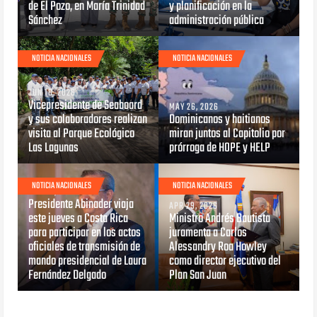
de El Pozo, en María Trinidad
y planificación en la
Sánchez
administración pública
NOTICIA NACIONALES
NOTICIA NACIONALES
JUN 16, 2026
Vicepresidente de Seaboard
MAY 26, 2026
y sus colaboradores realizan
Dominicanos y haitianos
visita al Parque Ecológico
miran juntos al Capitolio por
Las Lagunas
prórroga de HOPE y HELP
NOTICIA NACIONALES
NOTICIA NACIONALES
MAY 07, 2026
Presidente Abinader viaja
APR 29, 2026
este jueves a Costa Rica
Ministro Andrés Bautista
para participar en los actos
juramenta a Carlos
oficiales de transmisión de
Alessandry Roa Howley
mando presidencial de Laura
como director ejecutivo del
Fernández Delgado
Plan San Juan