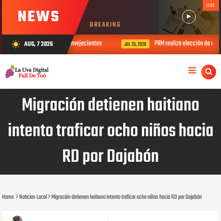
LIVE
NEWS
BREAKING
 Día del Padre con sus envejecientes
PRM realiza elección de direccione
AUG, 7 2026
wb_sunny
JUL 25, 2026
Migración detienen haitiano
intento traficar ocho niños hacia
RD por Dajabón
Home
Noticias Local
Migración detienen haitiano intento traficar ocho niños hacia RD por Dajabón