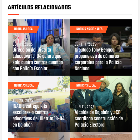
ARTÍCULOS RELACIONADOS
NOTICIAS LOCAL
NOTICIA NACIONALES
OCT 13, 2025
SEPT 11, 2025
Dirección del Distrito
Diputado Tony Bengoa
Educativo 13-04 aclara que
propone uso de cámaras
solo cuatro centros cuentan
corporales para la Policía
con Policía Escolar
Nacional
NOTICIAS LOCAL
NOTICIAS LOCAL
JUL 29, 2025
INABIE entrega kits
JUN 11, 2025
escolares a centros
Alcalde de Dajabón y JCE
educativos del Distrito 13-04
coordinan construcción de
en Dajabón
Palacio Electoral