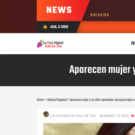
NEWS
BREAKING
AUG, 6 2026
wb_sunny
JUL 25, 2
IN
Aparecen mujer y
Home
Noticia Regional
Aparecen mujer y un niño reportados desaparecidos en
LA UVA DIGITAL FULL DE TOO
MARZO 15, 2022