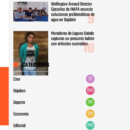
Wellington Arnaud Director
Ejecutivo de INAPA anuncia
soluciones problemáticas de
agua en Dajabón
Moradores de Laguna Salada
capturan un presunto ladrón
con artículos sustraídos
CATEGORIAS
Cine
(7)
Dajabon
(951)
Deporte
(70)
Economia
(20)
Editorial
(100)