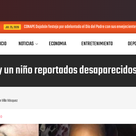
CONAPE Dajabón festeja por adelantado el Día del Padre con sus envejecientes
026
J
ICIO
NOTICIAS
ECONOMIA
ENTRETENIMIENTO
DEP
 un niño reportados desaparecidos
 Villa Vásquez
0