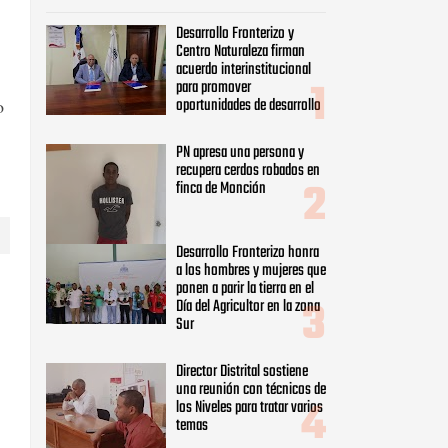
Desarrollo Fronterizo y
Centro Naturaleza firman
acuerdo interinstitucional
para promover
oportunidades de desarrollo
o
PN apresa una persona y
recupera cerdos robados en
finca de Monción
Desarrollo Fronterizo honra
a los hombres y mujeres que
ponen a parir la tierra en el
Día del Agricultor en la zona
Sur
Director Distrital sostiene
una reunión con técnicos de
los Niveles para tratar varios
temas