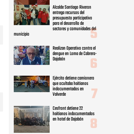
Alcalde Santiago Riveron
entrega recursos del
presupuesto participativo
para el desarrollo de
sectores y comunidades del
municipio
Realizan Operativo contra el
dengue en Loma de Cabrera-
Dajabón
Ejército detiene camionero
que ocultaba haitianos
indocumentados en
Valverde
Cesfront detiene 22
haitianos indocumentados
en hotel de Dajabón