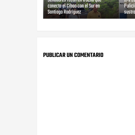
Senadores recorren trocha que
APR 08
conecta el Cibao con el Sur en
Polic
Santiago Rodríguez
sustra
PUBLICAR UN COMENTARIO