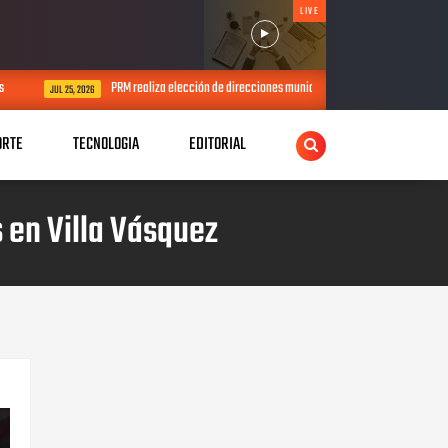
LIVE
PRM realiza elección de direcciones municipales y distritales para el período 202
UL 25, 2026
ORTE
TECNOLOGIA
EDITORIAL
 en Villa Vásquez