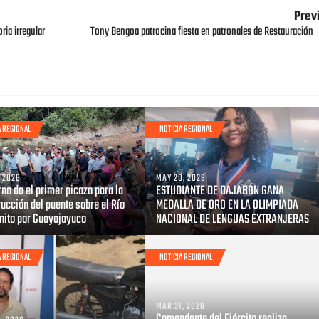
Prev
ria irregular
Tony Bengoa patrocina fiesta en patronales de Restauración
A REGIONAL
NOTICIA REGIONAL
, 2026
MAY 20, 2026
no da el primer picazo para la
ESTUDIANTE DE DAJABÓN GANA
ucción del puente sobre el Río
MEDALLA DE ORO EN LA OLIMPIADA
onito por Guayajayuco
NACIONAL DE LENGUAS EXTRANJERAS
A REGIONAL
NOTICIA REGIONAL
MAR 31, 2026