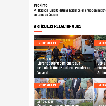
Próximo
Dajabón: Ejército detiene haitianos en situación migrato
en Loma de Cabrera
ARTÍCULOS RELACIONADOS
NOTICIA REGIONAL
NOTICI
JUL 20, 2026
JUL 14
Ejército detiene camionero que
Gobier
ocultaba haitianos indocumentados en
constr
Valverde
Artib
NOTICIA REGIONAL
NOTICI
APR 30, 2026