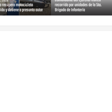
Comandante del Ejército realiza
, 2026
ía recupera motocicleta
recorrido por unidades de la 5ta.
ída y detiene a presunto autor
Brigada de Infantería