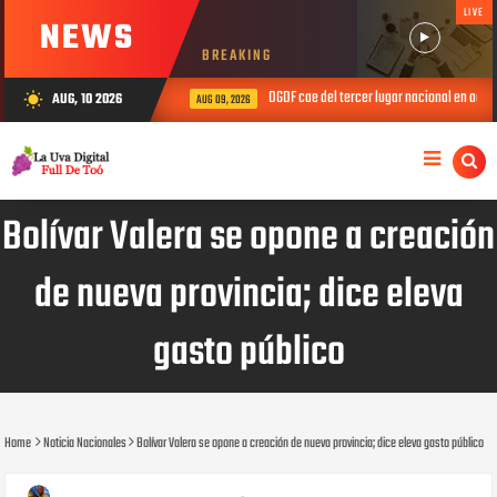
LIVE
NEWS
BREAKING
DGDF cae del tercer lugar nacional en agosto d
AUG, 10 2026
wb_sunny
AUG 09, 2026
Bolívar Valera se opone a creación
de nueva provincia; dice eleva
gasto público
Home
Noticia Nacionales
Bolívar Valera se opone a creación de nueva provincia; dice eleva gasto público