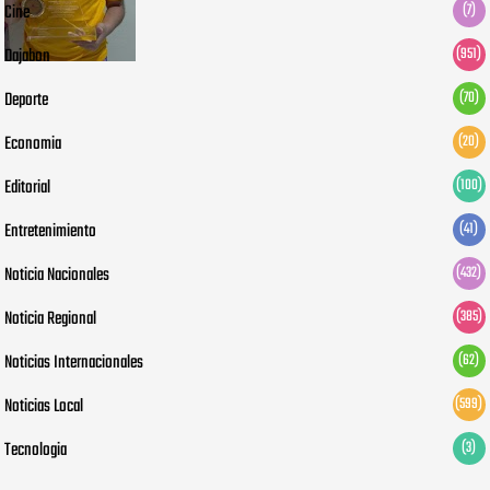
Cine
(7)
Dajabon
(951)
Deporte
(70)
Economia
(20)
Editorial
(100)
Entretenimiento
(41)
Noticia Nacionales
(432)
Noticia Regional
(385)
Noticias Internacionales
(62)
Noticias Local
(599)
Tecnologia
(3)