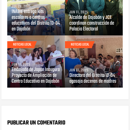
JUL 29, 2025
INABIE entrega kits
JUN 11, 2025
escolares a centros
Alcalde de Dajabón y JCE
educativos del Distrito 13-04
coordinan construcción de
en Dajabón
Palacio Electoral
NOTICIAS LOCAL
NOTICIAS LOCAL
JUN 11, 2025
Embajada de Japón Inaugura
JUN 01, 2025
Proyecto de Ampliación de
Directora del Distrito 13-04
Centro Educativo en Dajabón
agasaja decenas de madres
PUBLICAR UN COMENTARIO