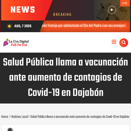
LIVE
NEWS
BREAKING
CONAPE Dajabón festeja por adelantado el Día del Padre con sus envejecientes
AUG, 7 2026
wb_sunny
JUL 25, 
Salud Pública llama a vacunación
ante aumento de contagios de
Covid-19 en Dajabón
Home
Noticias Local
Salud Pública llama a vacunación ante aumento de contagios de Covid-19 en Dajabón