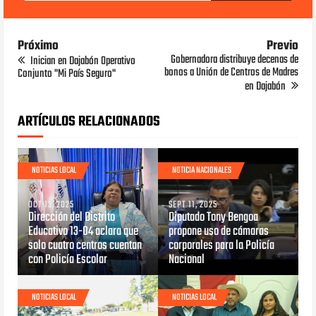
Próximo
Previo
Gobernadora distribuye decenas de
Inician en Dajabón Operativo
bonos a Unión de Centros de Madres
Conjunto "Mi País Seguro"
en Dajabón
ARTÍCULOS RELACIONADOS
NOTICIAS LOCAL
NOTICIA NACIONALES
OCT 13, 2025
SEPT 11, 2025
Dirección del Distrito
Diputado Tony Bengoa
Educativo 13-04 aclara que
propone uso de cámaras
solo cuatro centros cuentan
corporales para la Policía
con Policía Escolar
Nacional
NOTICIAS LOCAL
NOTICIAS LOCAL