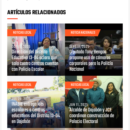
ARTÍCULOS RELACIONADOS
NOTICIAS LOCAL
NOTICIA NACIONALES
OCT 13, 2025
SEPT 11, 2025
Dirección del Distrito
Diputado Tony Bengoa
Educativo 13-04 aclara que
propone uso de cámaras
solo cuatro centros cuentan
corporales para la Policía
con Policía Escolar
Nacional
NOTICIAS LOCAL
NOTICIAS LOCAL
JUL 29, 2025
INABIE entrega kits
JUN 11, 2025
escolares a centros
Alcalde de Dajabón y JCE
educativos del Distrito 13-04
coordinan construcción de
en Dajabón
Palacio Electoral