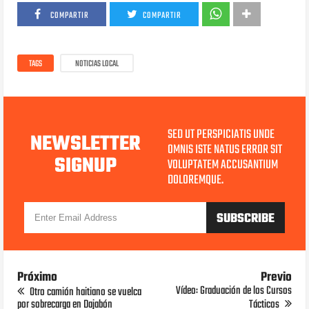
COMPARTIR
COMPARTIR
TAGS
NOTICIAS LOCAL
SED UT PERSPICIATIS UNDE
NEWSLETTER
OMNIS ISTE NATUS ERROR SIT
SIGNUP
VOLUPTATEM ACCUSANTIUM
DOLOREMQUE.
Próximo
Previo
Vídeo: Graduación de los Cursos
Otro camión haitiano se vuelca
por sobrecarga en Dajabón
Tácticos