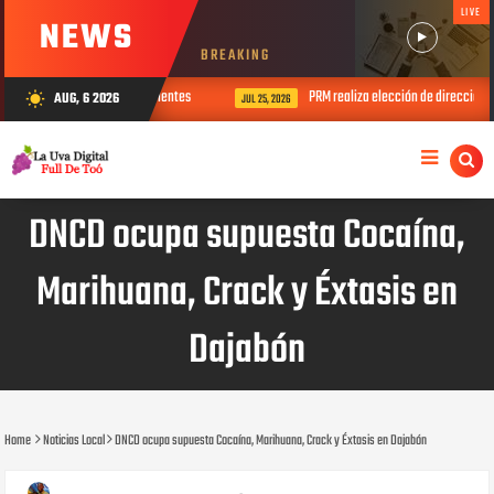
LIVE
NEWS
BREAKING
 del Padre con sus envejecientes
PRM realiza elección de direcciones mun
AUG, 6 2026
wb_sunny
JUL 25, 2026
DNCD ocupa supuesta Cocaína,
Marihuana, Crack y Éxtasis en
Dajabón
Home
Noticias Local
DNCD ocupa supuesta Cocaína, Marihuana, Crack y Éxtasis en Dajabón