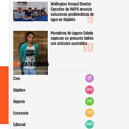
Wellington Arnaud Director
Ejecutivo de INAPA anuncia
soluciones problemáticas de
agua en Dajabón
Moradores de Laguna Salada
capturan un presunto ladrón
con artículos sustraídos
CATEGORIAS
Cine
(7)
Dajabon
(951)
Deporte
(70)
Economia
(20)
Editorial
(100)