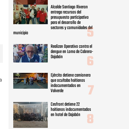
Alcalde Santiago Riveron
entrega recursos del
presupuesto participativo
para el desarrollo de
sectores y comunidades del
municipio
Realizan Operativo contra el
dengue en Loma de Cabrera-
Dajabón
Ejército detiene camionero
a
que ocultaba haitianos
indocumentados en
Valverde
Cesfront detiene 22
haitianos indocumentados
en hotel de Dajabón