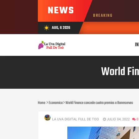
NEWS
BREAKING
AUG, 6 2026
wb_sunny
IN
World Fi
Home
Economica
World Finance concede cuatro premios a Banreservas
LA UVA DIGITAL FULL DE TOO
JULIO 04, 2022
0