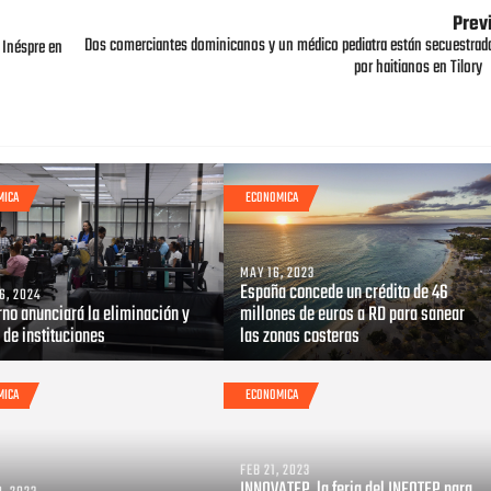
Prev
Dos comerciantes dominicanos y un médico pediatra están secuestrad
l Inéspre en
por haitianos en Tilory
MICA
ECONOMICA
MAY 16, 2023
España concede un crédito de 46
6, 2024
rno anunciará la eliminación y
millones de euros a RD para sanear
 de instituciones
las zonas costeras
MICA
ECONOMICA
FEB 21, 2023
INNOVATEP, la feria del INFOTEP para