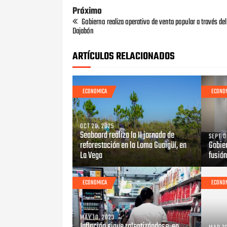
Próximo
Gobierno realiza operativo de venta popular a través de
Dajabón
ARTÍCULOS RELACIONADOS
ECONOMICA
ECONO
OCT 20, 2025
Seaboard realiza la II jornada de
SEPT 0
reforestación en la Loma Guaigüí, en
Gobie
La Vega
fusión
ECONOMICA
ECONO
MAY 10, 2023
Inflación sigue ralentizándose, en