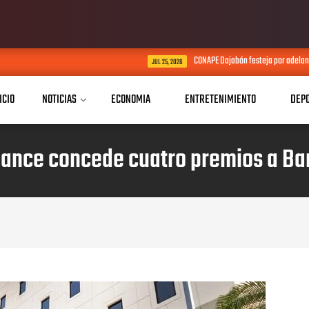
CONAPE Dajabón festeja por adelantado el Día del Pa
JUL 25, 2026
ICIO
NOTICIAS
ECONOMIA
ENTRETENIMIENTO
DEP
nance concede cuatro premios a Ba