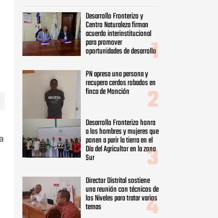
Desarrollo Fronterizo y
Centro Naturaleza firman
acuerdo interinstitucional
para promover
oportunidades de desarrollo
PN apresa una persona y
recupera cerdos robados en
finca de Monción
Desarrollo Fronterizo honra
a los hombres y mujeres que
la
ponen a parir la tierra en el
Día del Agricultor en la zona
Sur
Director Distrital sostiene
una reunión con técnicos de
los Niveles para tratar varios
temas