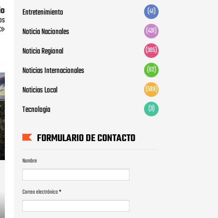
io
Entretenimiento
(41)
os
Noticia Nacionales
(431)
Noticia Regional
(385)
Noticias Internacionales
(62)
Noticias Local
(599)
Tecnologia
(3)
FORMULARIO DE CONTACTO
Nombre
Correo electrónico
*