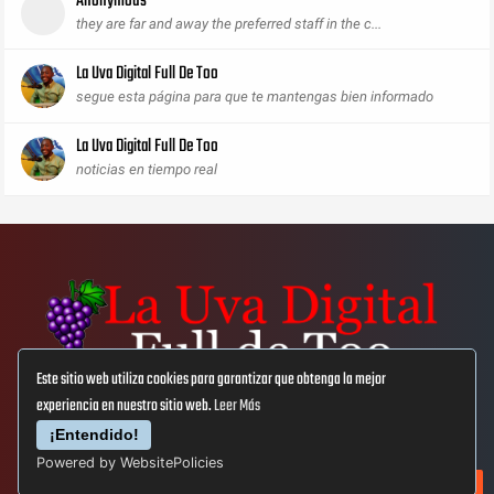
Anonymous
they are far and away the preferred staff in the c...
La Uva Digital Full De Too
segue esta página para que te mantengas bien informado
La Uva Digital Full De Too
noticias en tiempo real
Este sitio web utiliza cookies para garantizar que obtenga la mejor
experiencia en nuestro sitio web.
Leer Más
Aviso Lega
Privacidad
Cookies
¡Entendido!
Powered by WebsitePolicies
© Copyright 2019
La Uva Digital Full De Too