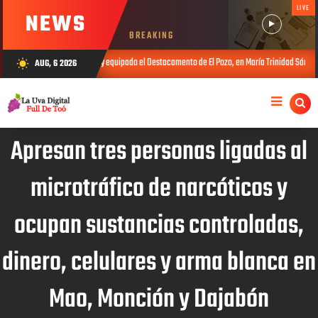
LIVE
NEWS
BREAKING
a remozado y equipado el Destacamento de El Pozo, en María Trinidad Sánchez
AUG, 6 2026
wb_sunny
JUL 20, 
Apresan tres personas ligadas al
microtráfico de narcóticos y
ocupan sustancias controladas,
dinero, celulares y arma blanca en
Mao, Monción y Dajabón