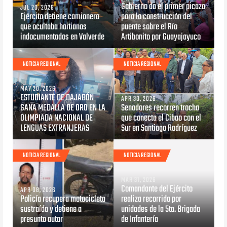
Gobierno da el primer picazo
JUL 20, 2026
Ejército detiene camionero
para la construcción del
que ocultaba haitianos
puente sobre el Río
indocumentados en Valverde
Artibonito por Guayajayuco
NOTICIA REGIONAL
NOTICIA REGIONAL
MAY 20, 2026
ESTUDIANTE DE DAJABÓN
APR 30, 2026
GANA MEDALLA DE ORO EN LA
Senadores recorren trocha
OLIMPIADA NACIONAL DE
que conecta el Cibao con el
LENGUAS EXTRANJERAS
Sur en Santiago Rodríguez
NOTICIA REGIONAL
NOTICIA REGIONAL
MAR 31, 2026
Comandante del Ejército
APR 08, 2026
Policía recupera motocicleta
realiza recorrido por
sustraída y detiene a
unidades de la 5ta. Brigada
presunto autor
de Infantería