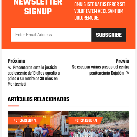
NEWSLETTER
OMNIS ISTE NATUS ERROR SIT
SIGNUP
VOLUPTATEM ACCUSANTIUM
DOLOREMQUE.
Próximo
Previo
Se escapan vários presos del centro
Presentarán ante la justicia
adolescente de 13 años agredió a
penitenciario Dajabón
palos a su madre de 30 años en
Montecristi
ARTÍCULOS RELACIONADOS
NOTICIA REGIONAL
NOTICIA REGIONAL
JUL 14, 2026