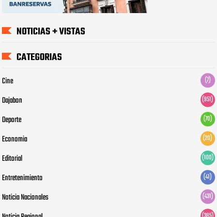
NOTICIAS + VISTAS
CATEGORIAS
Cine
(7)
Dajabon
(951)
Deporte
(70)
Economia
(20)
Editorial
(100)
Entretenimiento
(41)
Noticia Nacionales
(431)
(385)