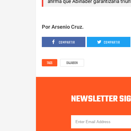
afirma que Abinader garantizaría triu
Por Arsenio Cruz.
COMPARTIR
COMPARTIR
TAGS
DAJABON
NEWSLETTER SI