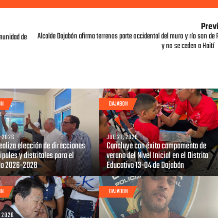
Prev
Alcalde Dajabón afirma terrenos parte occidental del muro y río son de 
omunidad de
y no se ceden a Haití
ON
DAJABON
, 2026
JUL 21, 2026
ealiza elección de direcciones
Concluye con éxito campamento de
pales y distritales para el
verano del Nivel Inicial en el Distrito
do 2026-2028
Educativo 13-04 de Dajabón
ON
DAJABON
, 2026