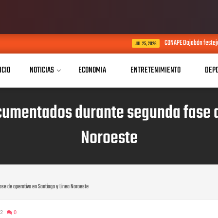
CONAPE Dajabón festeja por adelantado el Día d
JUL 25, 2026
ICIO
NOTICIAS
ECONOMIA
ENTRETENIMIENTO
DEP
cumentados durante segunda fase de
Noroeste
se de operativo en Santiago y Linea Noroeste
22
0