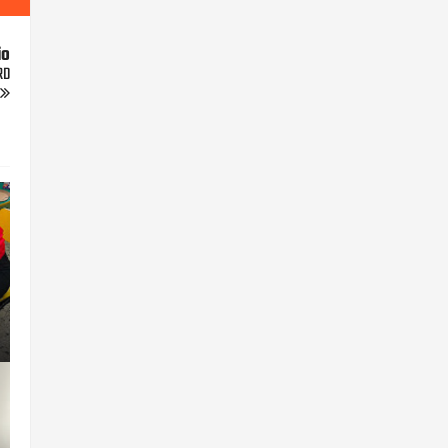
io
RD