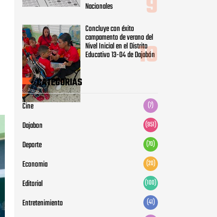
Nacionales
Concluye con éxito
campamento de verano del
Nivel Inicial en el Distrito
Educativo 13-04 de Dajabón
CATEGORIAS
Cine
(7)
Dajabon
(951)
Deporte
(70)
Economia
(20)
Editorial
(100)
Entretenimiento
(41)