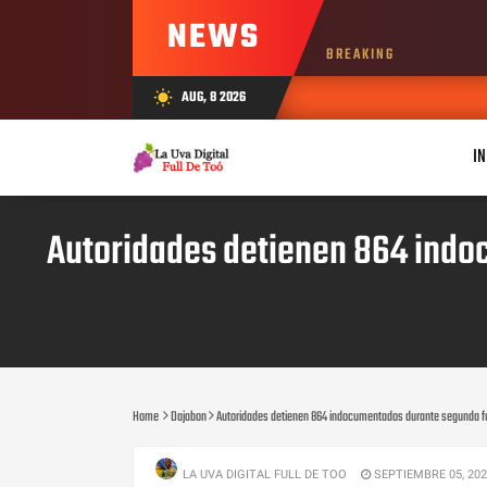
NEWS
BREAKING
AUG, 8 2026
wb_sunny
IN
Autoridades detienen 864 indo
Home
Dajabon
Autoridades detienen 864 indocumentados durante segunda fa
LA UVA DIGITAL FULL DE TOO
SEPTIEMBRE 05, 20