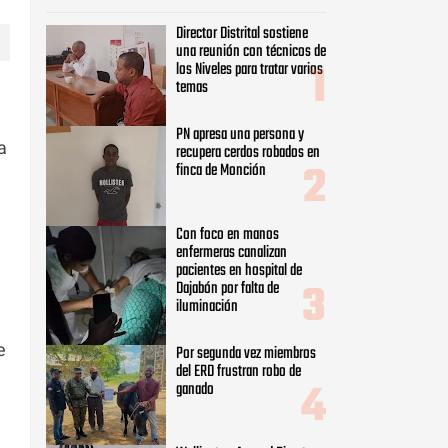
Director Distrital sostiene
una reunión con técnicos de
los Niveles para tratar varios
temas
PN apresa una persona y
a
recupera cerdos robados en
finca de Monción
Con foco en manos
enfermeras canalizan
pacientes en hospital de
Dajabón por falta de
iluminación
e
Por segunda vez miembros
del ERD frustran robo de
ganado