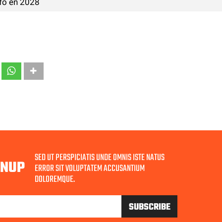
nfo en 2028
SED UT PERSPICIATIS UNDE OMNIS ISTE NATUS
GNUP
ERROR SIT VOLUPTATEM ACCUSANTIUM
DOLOREMQUE.