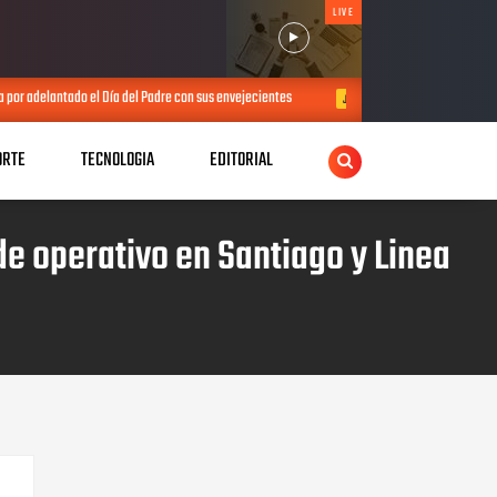
LIVE
el Padre con sus envejecientes
PRM realiza elección de direcciones muni
JUL 25, 2026
ORTE
TECNOLOGIA
EDITORIAL
 operativo en Santiago y Linea