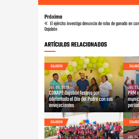
Próximo
El ejército investiga denuncia de robo de ganado en c
Dajabón
ARTÍCULOS RELACIONADOS
DAJABON
DAJAB
JUL 25, 2026
JUL 25
CONAPE Dajabón festeja por
PRM r
adelantado el Día del Padre con sus
munici
envejecientes
perío
DAJABON
DAJAB
JUL 14