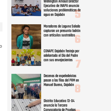
Wellington Arnaud Director
Ejecutivo de INAPA anuncia
soluciones problemáticas de
agua en Dajabón
Moradores de Laguna Salada
capturan un presunto ladrón
con artículos sustraídos
o
CONAPE Dajabón festeja por
adelantado el Día del Padre
con sus envejecientes
Decenas de expeledeistas
pasan a las filas del PRM en
Manuel Bueno, Dajabón
Distrito Educativo 13-04
anuncia la Tercera
Convocatoria de Pruebas