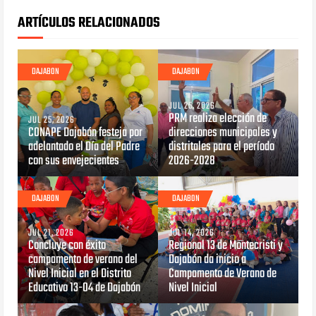
ARTÍCULOS RELACIONADOS
DAJABON
DAJABON
JUL 25, 2026
PRM realiza elección de
JUL 25, 2026
CONAPE Dajabón festeja por
direcciones municipales y
adelantado el Día del Padre
distritales para el período
con sus envejecientes
2026-2028
DAJABON
DAJABON
JUL 21, 2026
JUL 14, 2026
Concluye con éxito
Regional 13 de Montecristi y
campamento de verano del
Dajabón da inicio a
Nivel Inicial en el Distrito
Campamento de Verano de
Educativo 13-04 de Dajabón
Nivel Inicial