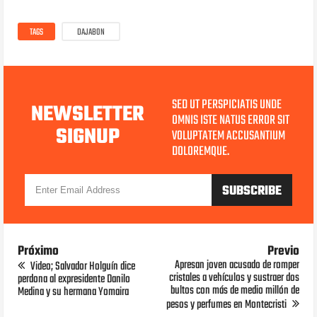
TAGS
DAJABON
SED UT PERSPICIATIS UNDE
NEWSLETTER
OMNIS ISTE NATUS ERROR SIT
SIGNUP
VOLUPTATEM ACCUSANTIUM
DOLOREMQUE.
Próximo
Previo
Apresan joven acusado de romper
Video; Salvador Holguín dice
cristales a vehículos y sustraer dos
perdona al expresidente Danilo
bultos con más de medio millón de
Medina y su hermana Yomaira
pesos y perfumes en Montecristi