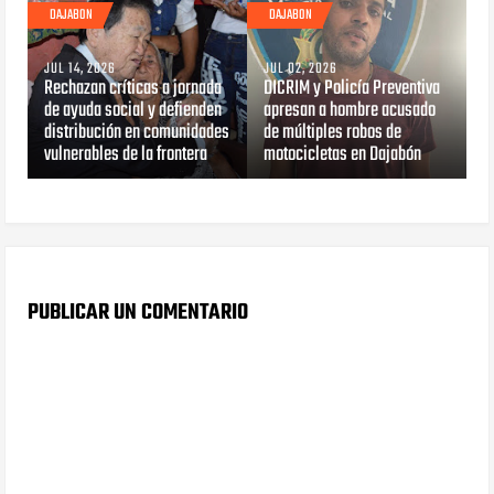
DAJABON
DAJABON
JUL 14, 2026
JUL 02, 2026
Rechazan críticas a jornada
DICRIM y Policía Preventiva
de ayuda social y defienden
apresan a hombre acusado
distribución en comunidades
de múltiples robos de
vulnerables de la frontera
motocicletas en Dajabón
PUBLICAR UN COMENTARIO