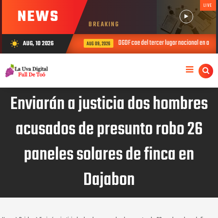
LIVE
NEWS
BREAKING
DGDF cae del tercer lugar nacional en agost
AUG, 10 2026
wb_sunny
AUG 09, 2026
Enviarán a justicia dos hombres
acusados de presunto robo 26
paneles solares de finca en
Dajabon