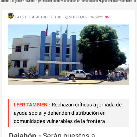
Home
Dajabon
Enviarán a justicia dos hombres acusados de presunto robo 26 paneles solares de finca en
LA UVA DIGITAL FULL DE TOO
SEPTIEMBRE 26, 2022
0
Rechazan críticas a jornada de
LEER TAMBIEN :
ayuda social y defienden distribución en
comunidades vulnerables de la frontera
Dajabón.-
Serán puestos a