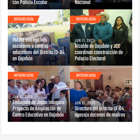
con Policía Escolar
Nacional
NOTICIAS LOCAL
NOTICIAS LOCAL
JUL 29, 2025
INABIE entrega kits
JUN 11, 2025
escolares a centros
Alcalde de Dajabón y JCE
educativos del Distrito 13-04
coordinan construcción de
en Dajabón
Palacio Electoral
NOTICIAS LOCAL
NOTICIAS LOCAL
JUN 11, 2025
Embajada de Japón Inaugura
JUN 01, 2025
Proyecto de Ampliación de
Directora del Distrito 13-04
Centro Educativo en Dajabón
agasaja decenas de madres