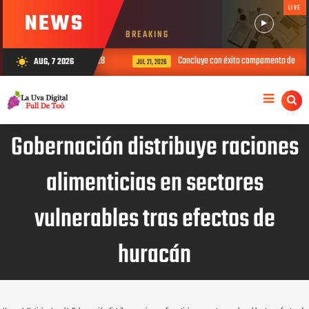
LIVE
NEWS
BREAKING
ales para el período 2026-2028
Concluye con éxito campamento de verano d
AUG, 7 2026
wb_sunny
JUL 21, 2026
Gobernación distribuye raciones
alimenticias en sectores
vulnerables tras efectos de
huracán