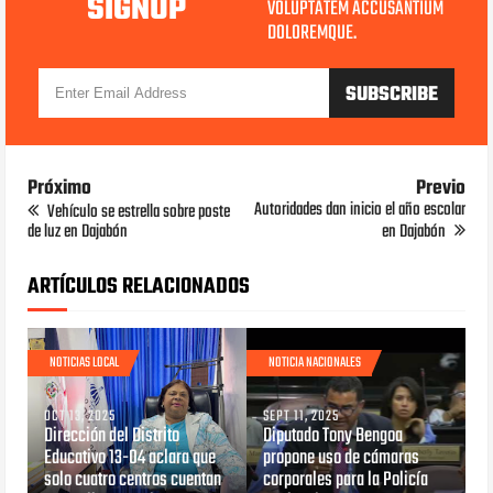
SIGNUP
VOLUPTATEM ACCUSANTIUM
DOLOREMQUE.
Próximo
Previo
Autoridades dan inicio el año escolar
Vehículo se estrella sobre poste
de luz en Dajabón
en Dajabón
ARTÍCULOS RELACIONADOS
NOTICIAS LOCAL
NOTICIA NACIONALES
OCT 13, 2025
SEPT 11, 2025
Dirección del Distrito
Diputado Tony Bengoa
Educativo 13-04 aclara que
propone uso de cámaras
solo cuatro centros cuentan
corporales para la Policía