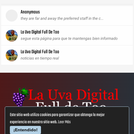
Anonymous
they are far and away the preferred staff in the c...
La Uva Digital Full De Too
segue esta página para que te mantengas bien informado
La Uva Digital Full De Too
noticias en tiempo real
Este sitio web utiliza cookies para garantizar que obtenga la mejor
experiencia en nuestro sitio web.
Leer Más
Aviso Lega
Privacidad
Cookies
¡Entendido!