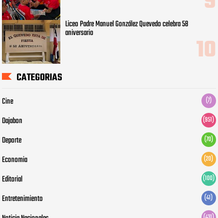
Liceo Padre Manuel González Quevedo celebra 58
aniversario
CATEGORIAS
Cine
(7)
Dajabon
(951)
Deporte
(70)
Economia
(20)
Editorial
(100)
Entretenimiento
(41)
(431)