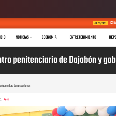
CONAPE Dajabón festeja por adel
JUL 25, 2026
ICIO
NOTICIAS
ECONOMIA
ENTRETENIMIENTO
DEP
entro penitenciario de Dajabón y g
 y gobernadora dona cuadernos
22
0