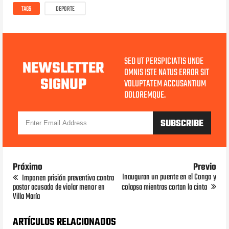
TAGS
DEPORTE
SED UT PERSPICIATIS UNDE
NEWSLETTER
OMNIS ISTE NATUS ERROR SIT
SIGNUP
VOLUPTATEM ACCUSANTIUM
DOLOREMQUE.
Próximo
Previo
Inauguran un puente en el Congo y
Imponen prisión preventiva contra
pastor acusado de violar menor en
colapsa mientras cortan la cinta
Villa María
ARTÍCULOS RELACIONADOS