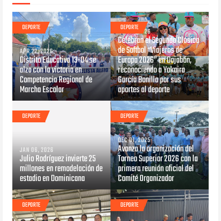
DEPORTE
DEPORTE
APR 13, 2026
Celebran el Segundo Clásico
de Softbol “Viajeros de
APR 22, 2026
Distrito Educativo 13-04 se
Europa 2026” en Dajabón,
alza con la victoria en
reconociendo a Yokaira
Competencia Regional de
García Bonilla por sus
Marcha Escolar
aportes al deporte
DEPORTE
DEPORTE
DEC 01, 2025
Avanza la organización del
JAN 06, 2026
Julio Rodríguez invierte 25
Torneo Superior 2026 con la
millones en remodelación de
primera reunión oficial del
estadio en Dominicana
Comité Organizador
DEPORTE
DEPORTE