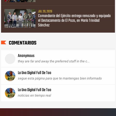
JUL 20, 2026
Comandante del Ejército entrega remozado y equipado
el Destacamento de El Pozo, en María Trinidad
Sánchez
COMENTARIOS
Anonymous
they are far and away the preferred staff in the c...
La Uva Digital Full De Too
segue esta página para que te mantengas bien informado
La Uva Digital Full De Too
noticias en tiempo real