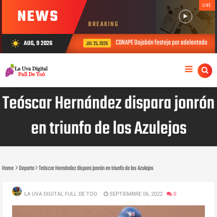
LIVE
NEWS
BREAKING
CONAPE Dajabón festeja por adelantado el Dí
AUG, 9 2026
wb_sunny
JUL 25, 2026
Teóscar Hernández dispara jonrón
en triunfo de los Azulejos
Home
Deporte
Teóscar Hernández dispara jonrón en triunfo de los Azulejos
LA UVA DIGITAL FULL DE TOO
SEPTIEMBRE 06, 2022
0