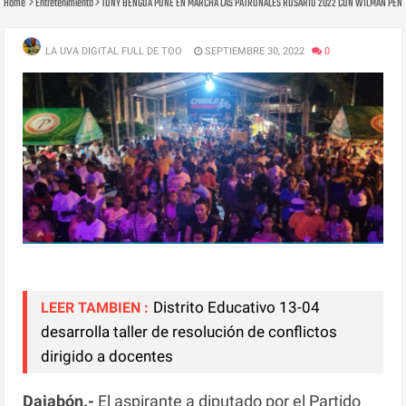
Home
Entretenimiento
TONY BENGOA PONE EN MARCHA LAS PATRONALES ROSARIO 2022 CON WILMAN PEÑA
LA UVA DIGITAL FULL DE TOO
SEPTIEMBRE 30, 2022
0
Distrito Educativo 13-04
LEER TAMBIEN :
desarrolla taller de resolución de conflictos
dirigido a docentes
Dajabón.-
El aspirante a diputado por el Partido