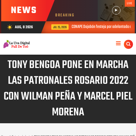
LIVE
NEWS
BREAKING
CONAPE Dajabón festeja por adelantado el Día del 
AUG, 8 2026
wb_sunny
JUL 25, 2026
TONY BENGOA PONE EN MARCHA
LAS PATRONALES ROSARIO 2022
CON WILMAN PEÑA Y MARCEL PIEL
MORENA