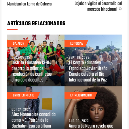
Dajabón vigilan el desarrollo del
Municipal en Loma de Cabrera
mercado binacional
ARTÍCULOS RELACIONADOS
DAJABON
EDITORIAA
DEC 11, 2025
SEPT 19, 2025
Distrito Educativo 13-04
El Centro Educativo
desarrolla taller de
Francisco Javier Ureña
resolución de conflictos
Canela celebra el Día
dirigido a docentes
Internacional de la Paz
ENTRETENIMIENTO
ENTRETENIMIENTO
OCT 24, 2024
Alex Montero se consolida
como «El Patrón de la
AUG 09, 2023
Bachata» con su álbum
Amara La Negra revela que