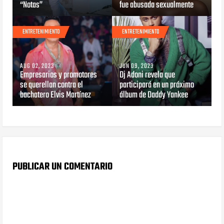
“Notas”
fue abusada sexualmente
ENTRETENIMIENTO
ENTRETENIMIENTO
AUG 02, 2023
JUN 09, 2023
Empresarios y promotores
Dj Adoni revela que
se querellan contra el
participará en un próximo
bachatero Elvis Martínez
álbum de Daddy Yankee
PUBLICAR UN COMENTARIO