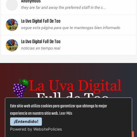
Anonymous
they are far and away the preferred staff in the c...
La Uva Digital Full De Too
segue esta página para que te mantengas bien informado
La Uva Digital Full De Too
noticias en tiempo real
Este sitio web utiliza cookies para garantizar que obtenga la mejor
experiencia en nuestro sitio web.
Leer Más
Aviso Lega
Privacidad
Cookies
¡Entendido!
Powered by WebsitePolicies
© Copyright 2019
La Uva Digital Full De Too