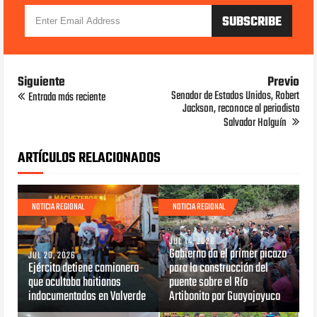
Siguiente
Previo
Senador de Estados Unidos, Robert
Entrada más reciente
Jackson, reconoce al periodista
Salvador Holguín
ARTÍCULOS RELACIONADOS
NOTICIA REGIONAL
NOTICIA REGIONAL
JUL 14, 2026
Gobierno da el primer picazo
JUL 20, 2026
Ejército detiene camionero
para la construcción del
que ocultaba haitianos
puente sobre el Río
indocumentados en Valverde
Artibonito por Guayajayuco