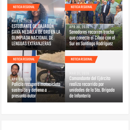
NOTICIA REGIONAL
NOTICIA REGIONAL
MAY 20, 2026
ESTUDIANTE DE DAJABÓN
APR 30, 2026
GANA MEDALLA DE ORO EN LA
Senadores recorren trocha
OLIMPIADA NACIONAL DE
que conecta el Cibao con el
LENGUAS EXTRANJERAS
Sur en Santiago Rodríguez
NOTICIA REGIONAL
NOTICIA REGIONAL
MAR 31, 2026
Comandante del Ejército
APR 08, 2026
Policía recupera motocicleta
realiza recorrido por
sustraída y detiene a
unidades de la 5ta. Brigada
presunto autor
de Infantería