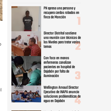
PN apresa una persona y
recupera cerdos robados en
finca de Monción
Director Distrital sostiene
una reunión con técnicos de
los Niveles para tratar varios
o
temas
Con foco en manos
enfermeras canalizan
pacientes en hospital de
Dajabón por falta de
iluminación
Wellington Arnaud Director
l
Ejecutivo de INAPA anuncia
soluciones problemáticas de
agua en Dajabón