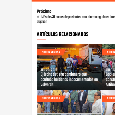
Próximo
Más de 40 casos de pacientes con diarrea aguda en hos
Dajabón
ARTÍCULOS RELACIONADOS
NOTICIA REGIONAL
NOTICI
JUL 20, 2026
JUL 14
Ejército detiene camionero que
Gobier
ocultaba haitianos indocumentados en
constr
Valverde
Artib
NOTICIA REGIONAL
NOTICI