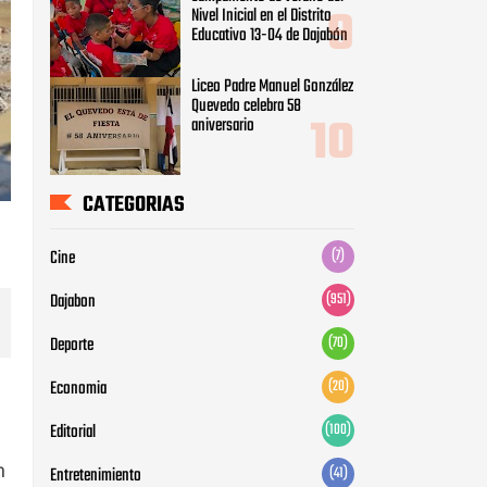
Nivel Inicial en el Distrito
Educativo 13-04 de Dajabón
Liceo Padre Manuel González
Quevedo celebra 58
aniversario
CATEGORIAS
Cine
(7)
Dajabon
(951)
Deporte
(70)
Economia
(20)
Editorial
(100)
n
Entretenimiento
(41)