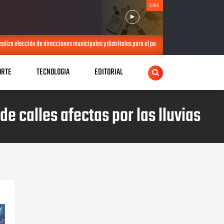
LIVE
za elección de direcciones municipales y distritales para el período 2026-2028
JUL 21, 
ORTE
TECNOLOGIA
EDITORIAL
e calles afectas por las lluvias