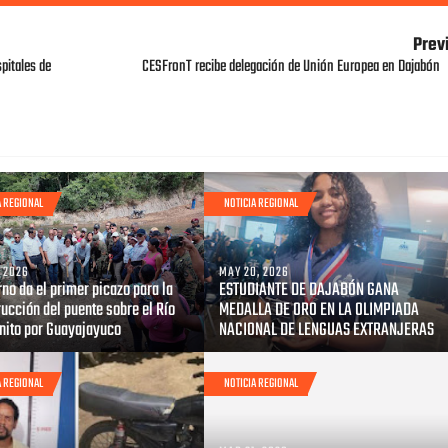
Prev
pitales de
CESFronT recibe delegación de Unión Europea en Dajabón
A REGIONAL
NOTICIA REGIONAL
, 2026
MAY 20, 2026
no da el primer picazo para la
ESTUDIANTE DE DAJABÓN GANA
ucción del puente sobre el Río
MEDALLA DE ORO EN LA OLIMPIADA
onito por Guayajayuco
NACIONAL DE LENGUAS EXTRANJERAS
A REGIONAL
NOTICIA REGIONAL