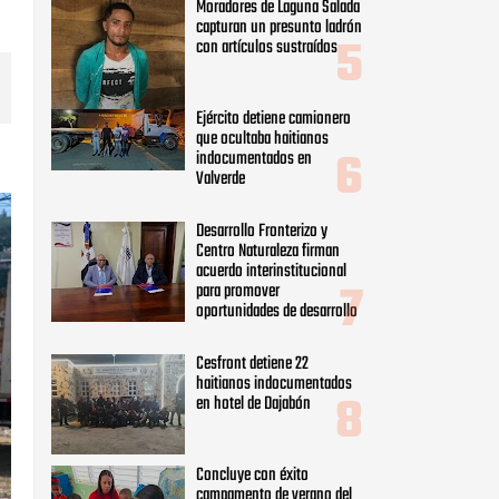
Moradores de Laguna Salada
capturan un presunto ladrón
con artículos sustraídos
Ejército detiene camionero
que ocultaba haitianos
indocumentados en
Valverde
Desarrollo Fronterizo y
Centro Naturaleza firman
acuerdo interinstitucional
para promover
oportunidades de desarrollo
Cesfront detiene 22
haitianos indocumentados
en hotel de Dajabón
Concluye con éxito
campamento de verano del