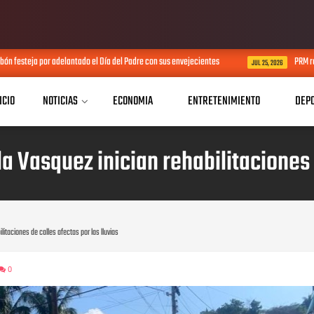
festeja por adelantado el Día del Padre con sus envejecientes
PRM reali
JUL 25, 2026
ICIO
NOTICIAS
ECONOMIA
ENTRETENIMIENTO
DEP
a Vasquez inician rehabilitaciones d
litaciones de calles afectas por las lluvias
0