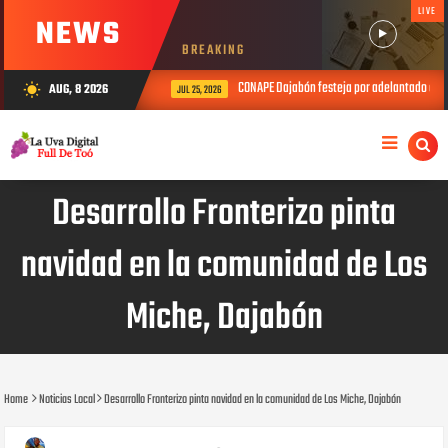
LIVE
NEWS
BREAKING
CONAPE Dajabón festeja por adelantado el Día d
AUG, 8 2026
wb_sunny
JUL 25, 2026
Desarrollo Fronterizo pinta
navidad en la comunidad de Los
Miche, Dajabón
Home
Noticias Local
Desarrollo Fronterizo pinta navidad en la comunidad de Los Miche, Dajabón