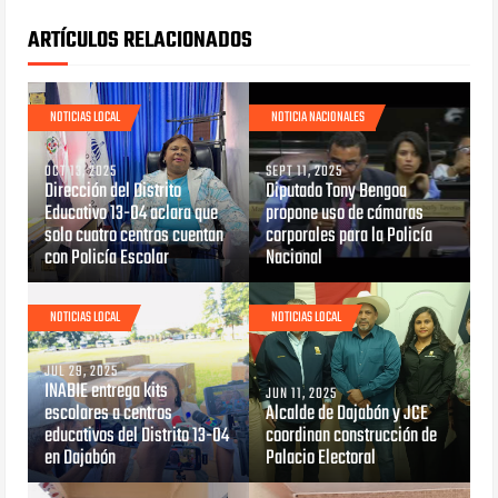
ARTÍCULOS RELACIONADOS
NOTICIAS LOCAL
NOTICIA NACIONALES
OCT 13, 2025
SEPT 11, 2025
Dirección del Distrito
Diputado Tony Bengoa
Educativo 13-04 aclara que
propone uso de cámaras
solo cuatro centros cuentan
corporales para la Policía
con Policía Escolar
Nacional
NOTICIAS LOCAL
NOTICIAS LOCAL
JUL 29, 2025
INABIE entrega kits
JUN 11, 2025
escolares a centros
Alcalde de Dajabón y JCE
educativos del Distrito 13-04
coordinan construcción de
en Dajabón
Palacio Electoral