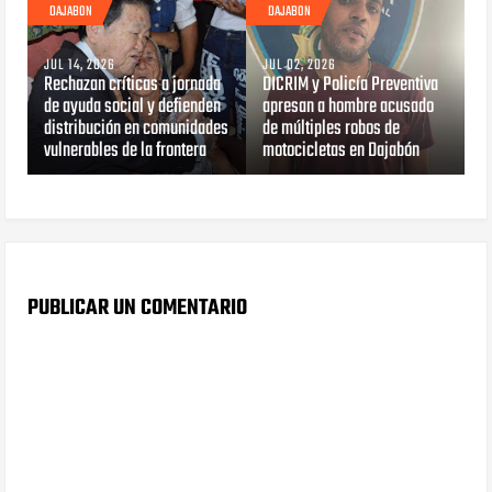
DAJABON
DAJABON
JUL 14, 2026
JUL 02, 2026
Rechazan críticas a jornada
DICRIM y Policía Preventiva
de ayuda social y defienden
apresan a hombre acusado
distribución en comunidades
de múltiples robos de
vulnerables de la frontera
motocicletas en Dajabón
PUBLICAR UN COMENTARIO