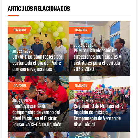
ARTÍCULOS RELACIONADOS
DAJABON
DAJABON
JUL 25, 2026
PRM realiza elección de
JUL 25, 2026
CONAPE Dajabón festeja por
direcciones municipales y
adelantado el Día del Padre
distritales para el período
con sus envejecientes
2026-2028
DAJABON
DAJABON
JUL 21, 2026
JUL 14, 2026
Concluye con éxito
Regional 13 de Montecristi y
campamento de verano del
Dajabón da inicio a
Nivel Inicial en el Distrito
Campamento de Verano de
Educativo 13-04 de Dajabón
Nivel Inicial