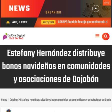
LIVE
NEWS
BREAKING
CONAPE Dajabón festeja por adelantado el Día del Pad
AUG, 9 2026
wb_sunny
JUL 25, 2026
Estefany Hernández distribuye
bonos navideños en comunidades
y asociaciones de Dajabón
Home
Dajabon
Estefany Hernández distribuye bonos navideños en comunidades y asociaciones de Dajab