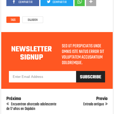
COMPARTIR
COMPARTIR
TAGS
DAJABON
SED UT PERSPICIATIS UNDE
NEWSLETTER
OMNIS ISTE NATUS ERROR SIT
SIGNUP
VOLUPTATEM ACCUSANTIUM
DOLOREMQUE.
Próximo
Previo
Encuentran ahorcado adolescente
Entrada antigua
de 17 años en Dajabón