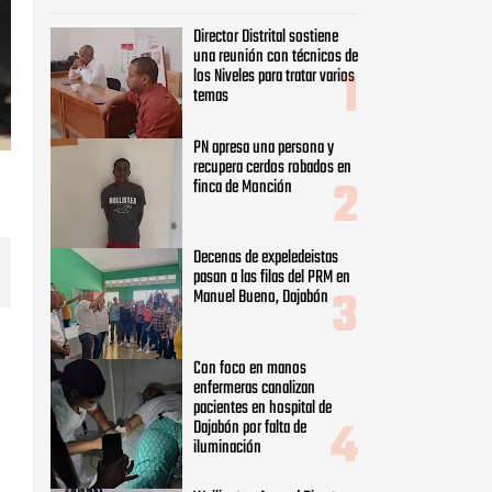
Director Distrital sostiene
una reunión con técnicos de
los Niveles para tratar varios
temas
PN apresa una persona y
recupera cerdos robados en
finca de Monción
Decenas de expeledeistas
pasan a las filas del PRM en
Manuel Bueno, Dajabón
Con foco en manos
enfermeras canalizan
pacientes en hospital de
Dajabón por falta de
iluminación