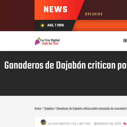
NEWS
BREAKING
AUG, 7 2026
wb_sunny
IN
Ganaderos de Dajabón critican p
Home
Dajabon
Ganaderos de Dajabón critican pobre actuación de consulado
LA UVA DIGITAL FULL DE TOO
MARZO 29, 2023