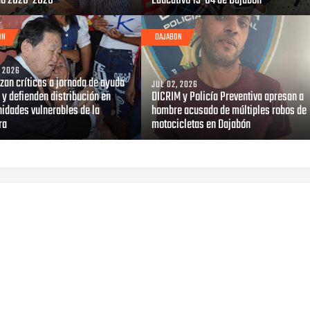
do 2026-2028
Educativo 13-04 de Dajabón
ON
DAJABON
, 2026
zan críticas a jornada de ayuda
JUL 02, 2026
 y defienden distribución en
DICRIM y Policía Preventiva apresan a
idades vulnerables de la
hombre acusado de múltiples robos de
ra
motocicletas en Dajabón