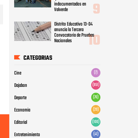
indocumentados en
Valverde
Distrito Educativo 13-04
anuncia la Tercera
Convocatoria de Pruebas
Nacionales
CATEGORIAS
Cine
(7)
Dajabon
(951)
Deporte
(70)
Economia
(20)
Editorial
(100)
Entretenimiento
(41)