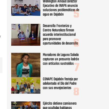
Wellington Arnaud Director
Ejecutivo de INAPA anuncia
soluciones problemáticas de
agua en Dajabón
Desarrollo Fronterizo y
Centro Naturaleza firman
acuerdo interinstitucional
e
para promover
oportunidades de desarrollo
Moradores de Laguna Salada
capturan un presunto ladrón
con artículos sustraídos
CONAPE Dajabón festeja por
adelantado el Día del Padre
con sus envejecientes
Ejército detiene camionero
que ocultaba haitianos