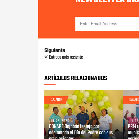
Siguiente
Entrada más reciente
ARTÍCULOS RELACIONADOS
DAJABON
DAJAB
JUL 25, 2026
JUL 25
CONAPE Dajabón festeja por
PRM r
adelantado el Día del Padre con sus
munici