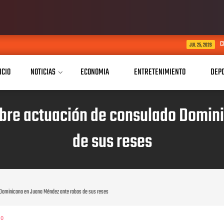
CONAPE Dajabón festeja 
JUL 25, 2026
ICIO
NOTICIAS
ECONOMIA
ENTRETENIMIENTO
DEP
obre actuación de consulado Domin
de sus reses
 Dominicano en Juana Méndez ante robos de sus reses
0