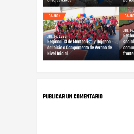
envejecientes
perío
DAJABON
DAJAB
JUL 14
Recha
JUL 14, 2026
Regional 13 de Montecristi y Dajabón
social
da inicio a Campamento de Verano de
comun
Nivel Inicial
fronte
PUBLICAR UN COMENTARIO