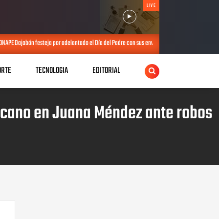
LIVE
por adelantado el Día del Padre con sus envejecientes
PRM realiza elecc
JUL 25, 2026
ORTE
TECNOLOGIA
EDITORIAL
icano en Juana Méndez ante robos