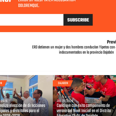
ERROR SIT VOLUPTATEM ACCUSANTIUM
DOLOREMQUE.
Prev
ERD detienen un mujer y dos hombres conducían Yipetas con 
indocumentados en la provincia Dajabón
ON
DAJABON
, 2026
JUL 21, 2026
ealiza elección de direcciones
Concluye con éxito campamento de
pales y distritales para el
verano del Nivel Inicial en el Distrito