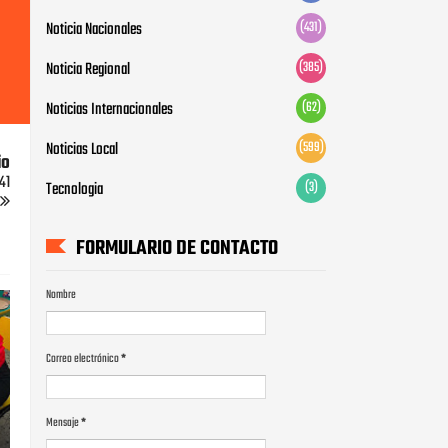
Noticia Nacionales
(431)
Noticia Regional
(385)
Noticias Internacionales
(62)
Noticias Local
(599)
io
41
Tecnologia
(3)
FORMULARIO DE CONTACTO
Nombre
Correo electrónico
*
Mensaje
*