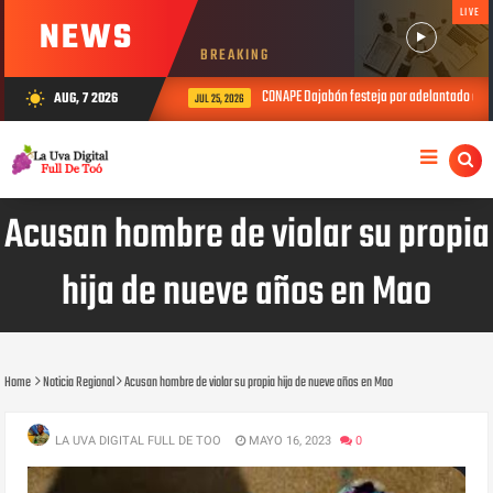
LIVE
NEWS
BREAKING
CONAPE Dajabón festeja por adelantado el Dí
AUG, 7 2026
wb_sunny
JUL 25, 2026
Acusan hombre de violar su propia
hija de nueve años en Mao
Home
Noticia Regional
Acusan hombre de violar su propia hija de nueve años en Mao
LA UVA DIGITAL FULL DE TOO
MAYO 16, 2023
0