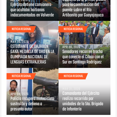
JUL 20, 2026
Ejército detiene camionero
para la construcción del
que ocultaba haitianos
puente sobre el Río
indocumentados en Valverde
Artibonito por Guayajayuco
NOTICIA REGIONAL
NOTICIA REGIONAL
MAY 20, 2026
ESTUDIANTE DE DAJABÓN
APR 30, 2026
GANA MEDALLA DE ORO EN LA
Senadores recorren trocha
OLIMPIADA NACIONAL DE
que conecta el Cibao con el
LENGUAS EXTRANJERAS
Sur en Santiago Rodríguez
NOTICIA REGIONAL
NOTICIA REGIONAL
MAR 31, 2026
Comandante del Ejército
APR 08, 2026
Policía recupera motocicleta
realiza recorrido por
sustraída y detiene a
unidades de la 5ta. Brigada
presunto autor
de Infantería