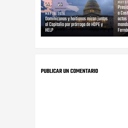
MAY 07
Presid
a Cost
MAY 26, 2026
Dominicanos y haitianos miran juntos
actos 
al Capitolio por prórroga de HOPE y
mando
HELP
Ferná
PUBLICAR UN COMENTARIO