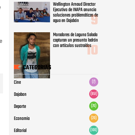
Wellington Arnaud Director
e
Ejecutivo de INAPA anuncia
soluciones problemáticas de
agua en Dajabón
Moradores de Laguna Salada
capturan un presunto ladrón
de
con artículos sustraídos
CATEGORIAS
Cine
(7)
Dajabon
(951)
Deporte
(70)
Economia
(20)
Editorial
(100)