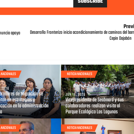
Prev
Desarrollo Fronterizo inicia acondicionamiento de caminos del barr
anuncia apoyo
Cepin Dajabón
A NACIONALES
NOTICIA NACIONALES
, 2026
oradores de Migración se
JUN 16, 2026
tan en estrategias y
Vicepresidente de Seaboard y sus
icación en la administración
colaboradores realizan visita al
ca
Parque Ecológico Las Lagunas
A NACIONALES
NOTICIA NACIONALES