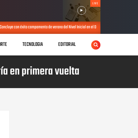
LIVE
ncluye con éxito campamento de verano del Nivel Inicial en el Distrito Educativo 13-04 de Daj
ORTE
TECNOLOGIA
EDITORIAL
ía en primera vuelta