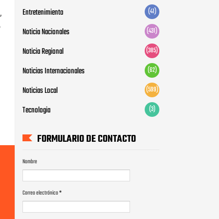
Entretenimiento
(41)
,
o
Noticia Nacionales
(431)
Noticia Regional
(385)
Noticias Internacionales
(62)
Noticias Local
(599)
Tecnologia
(3)
FORMULARIO DE CONTACTO
Nombre
Correo electrónico
*