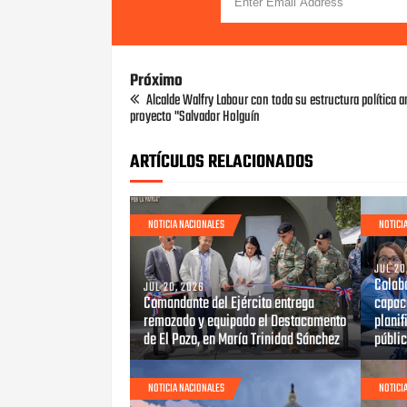
Próximo
Alcalde Walfry Labour con toda su estructura política 
proyecto "Salvador Holguín
ARTÍCULOS RELACIONADOS
NOTICIA NACIONALES
NOTICI
JUL 20
Colab
JUL 20, 2026
Comandante del Ejército entrega
capaci
remozado y equipado el Destacamento
planif
de El Pozo, en María Trinidad Sánchez
públi
NOTICIA NACIONALES
NOTICI