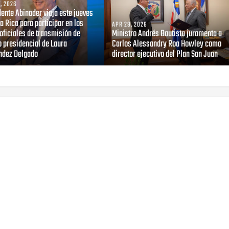
, 2026
ente Abinader viaja este jueves
a Rica para participar en los
APR 29, 2026
oficiales de transmisión de
Ministro Andrés Bautista juramenta a
 presidencial de Laura
Carlos Alessandry Roa Howley como
ndez Delgado
director ejecutivo del Plan San Juan