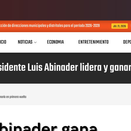
ón de direcciones municipales y distritales para el período 2026-2028
Co
JUL 21, 2026
ICIO
NOTICIAS
ECONOMIA
ENTRETENIMIENTO
DEP
idente Luis Abinader lidera y ganar
naría en primera vuelta