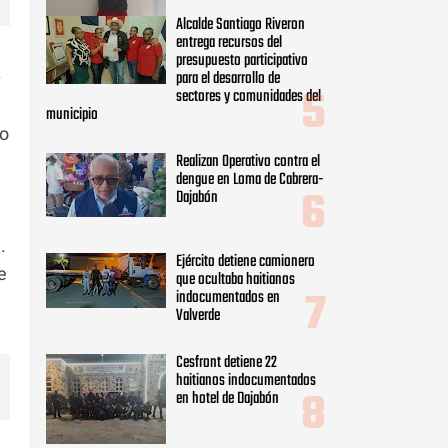
Alcalde Santiago Riveron
entrega recursos del
presupuesto participativo
para el desarrollo de
–
sectores y comunidades del
municipio
io
Realizan Operativo contra el
dengue en Loma de Cabrera-
Dajabón
.
Ejército detiene camionero
e
que ocultaba haitianos
indocumentados en
Valverde
Cesfront detiene 22
haitianos indocumentados
en hotel de Dajabón