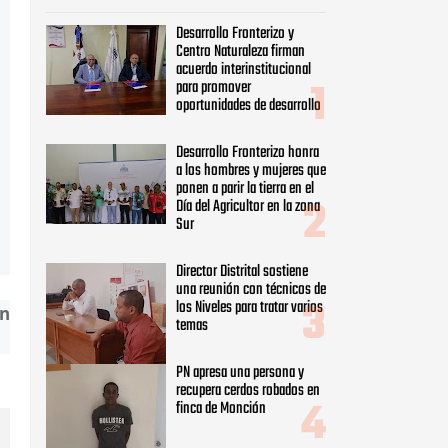
Desarrollo Fronterizo y
Centro Naturaleza firman
acuerdo interinstitucional
para promover
oportunidades de desarrollo
Desarrollo Fronterizo honra
a los hombres y mujeres que
ponen a parir la tierra en el
Día del Agricultor en la zona
Sur
Director Distrital sostiene
una reunión con técnicos de
los Niveles para tratar varios
un
temas
PN apresa una persona y
recupera cerdos robados en
finca de Monción