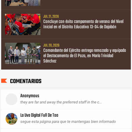
JUL 21, 2026
Concluye con éxito campamento de verano del Nivel
Inicial en el Distrito Educativo 13-04 de Dajabón
JUL 20, 2026
Comandante del Ejército entrega remozado y equipado
el Destacamento de El Pozo, en María Trinidad
Sánchez
COMENTARIOS
Anonymous
they are far and away the preferred staff in the c...
La Uva Digital Full De Too
segue esta página para que te mantengas bien informado