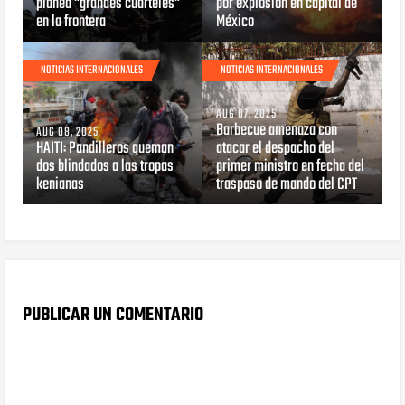
planea "grandes cuarteles"
por explosión en capital de
en la frontera
México
NOTICIAS INTERNACIONALES
NOTICIAS INTERNACIONALES
AUG 07, 2025
Barbecue amenaza con
AUG 08, 2025
HAITI: Pandilleros queman
atacar el despacho del
dos blindados a las tropas
primer ministro en fecha del
kenianas
traspaso de mando del CPT
PUBLICAR UN COMENTARIO