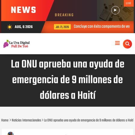
LIVE
NEWS
BREAKING
es para el período 2026-2028
Concluye con éxito campamento de verano del
AUG, 6 2026
wb_sunny
JUL 21, 2026
La ONU aprueba una ayuda de
emergencia de 9 millones de
dólares a Haití
Home
Noticias Internacionales
La ONU aprueba una ayuda de emergencia de 9 millones de dólares a Haití