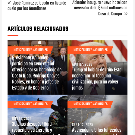
Abinader inaugura nuevo hotel con
José Ramírez colocado en lista de
inversión de RD$5 mil millones en
duelo por los Guardianes
Casa de Campo
ARTÍCULOS RELACIONADOS
NOTICIAS INTERNACIONALES
NOTICIAS INTERNACIONALES
MAY 08, 2026
Presidente Abinader
participa en cena oficial
APR 07, 2026
ofrecida por su homólogo de
Trump al hablar de Irán: Esta
Costa Rica, Rodrigo Chaves
noche morirá toda una
Robles, en honor a jefes de
civilización, para no volver
Estado y de Gobierno
jamás
NOTICIAS INTERNACIONALES
NOTICIAS INTERNACIONALES
NOV 14, 2025
30 años después! Haití
SEPT 12, 2025
resucita a su Ejército y
Ascienden a 9 los fallecidos