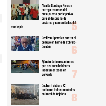
Alcalde Santiago Riveron
entrega recursos del
presupuesto participativo
para el desarrollo de
sectores y comunidades del
municipio
Realizan Operativo contra el
o
dengue en Loma de Cabrera-
Dajabón
Ejército detiene camionero
que ocultaba haitianos
indocumentados en
Valverde
Cesfront detiene 22
haitianos indocumentados
en hotel de Dajabón