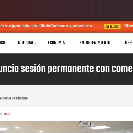
esteja por adelantado el Día del Padre con sus envejecientes
PRM reali
JUL 25, 2026
ICIO
NOTICIAS
ECONOMIA
ENTRETENIMIENTO
DEP
nuncia sesión permanente con comer
rciantes de la frontera
23
0