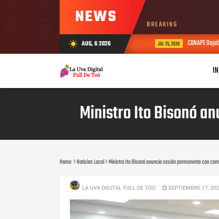
NEWS
BREAKING
CONAPE Dajabón f
AUG, 6 2026
wb_sunny
JUL 25, 2026
IN
Ministro Ito Bisonó a
Home
Noticias Local
Ministro Ito Bisonó anuncia sesión permanente con come
LA UVA DIGITAL FULL DE TOO
SEPTIEMBRE 17, 20