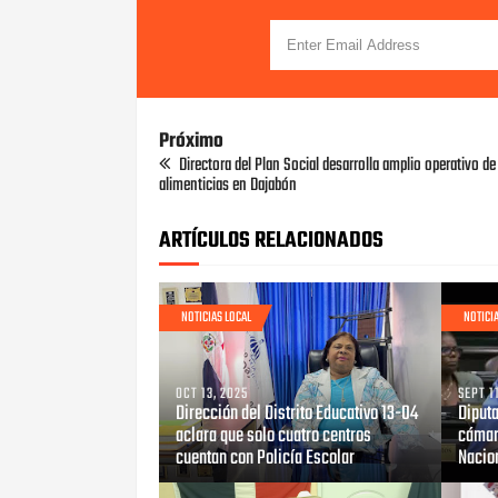
Próximo
Directora del Plan Social desarrolla amplio operativo de
alimenticias en Dajabón
ARTÍCULOS RELACIONADOS
NOTICIAS LOCAL
NOTICI
OCT 13, 2025
SEPT 1
Dirección del Distrito Educativo 13-04
Diput
aclara que solo cuatro centros
cámar
cuentan con Policía Escolar
Nacio