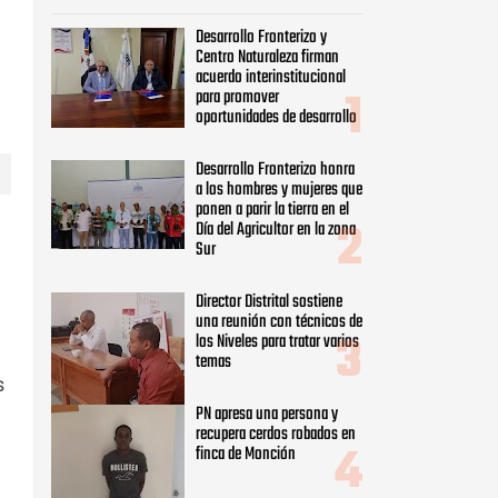
Desarrollo Fronterizo y
Centro Naturaleza firman
acuerdo interinstitucional
para promover
oportunidades de desarrollo
Desarrollo Fronterizo honra
a los hombres y mujeres que
ponen a parir la tierra en el
Día del Agricultor en la zona
Sur
Director Distrital sostiene
una reunión con técnicos de
los Niveles para tratar varios
temas
s
PN apresa una persona y
recupera cerdos robados en
finca de Monción