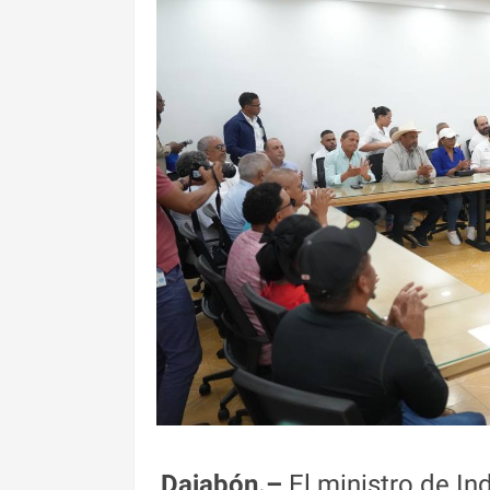
Dajabón.–
El ministro de In