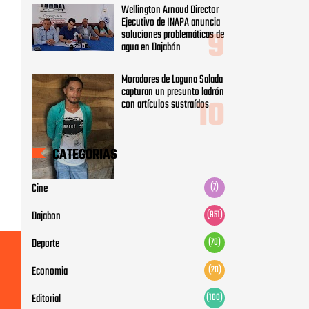
Wellington Arnaud Director
Ejecutivo de INAPA anuncia
soluciones problemáticas de
agua en Dajabón
Moradores de Laguna Salada
capturan un presunto ladrón
con artículos sustraídos
CATEGORIAS
Cine
(7)
Dajabon
(951)
Deporte
(70)
Economia
(20)
Editorial
(100)