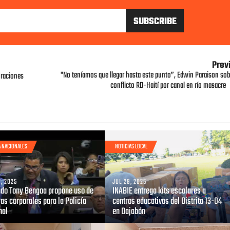
Prev
"No teníamos que llegar hasta este punto”, Edwin Paraison sob
 raciones
conflicto RD-Haití por canal en río masacre
A NACIONALES
NOTICIAS LOCAL
1, 2025
JUL 29, 2025
ado Tony Bengoa propone uso de
INABIE entrega kits escolares a
as corporales para la Policía
centros educativos del Distrito 13-04
nal
en Dajabón