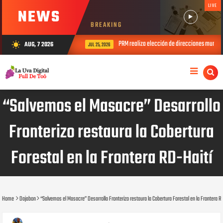
LIVE
NEWS
BREAKING
PRM realiza elección de direcciones municipal
AUG, 7 2026
wb_sunny
JUL 25, 2026
“Salvemos el Masacre” Desarrollo
Fronterizo restaura la Cobertura
Forestal en la Frontera RD-Haití
Home
Dajabon
“Salvemos el Masacre” Desarrollo Fronterizo restaura la Cobertura Forestal en la Frontera R