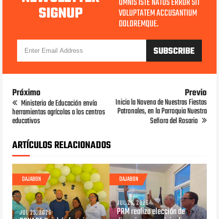
OMNIS ISTE NATUS ERROR SIT
SIGNUP
VOLUPTATEM ACCUSANTIUM
DOLOREMQUE.
Próximo
Previo
Inicia la Novena de Nuestras Fiestas
Ministerio de Educación envía
Patronales, en la Parroquia Nuestra
herramientas agrícolas a los centros
educativos
Señora del Rosario
ARTÍCULOS RELACIONADOS
DAJABON
DAJABON
JUL 25, 2026
PRM realiza elección de
JUL 25, 2026