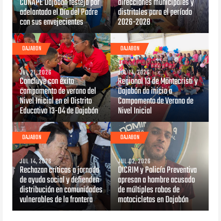
CONAPE Dajabón festeja por
direcciones municipales y
adelantado el Día del Padre
distritales para el período
con sus envejecientes
2026-2028
DAJABON
DAJABON
JUL 21, 2026
JUL 14, 2026
Concluye con éxito
Regional 13 de Montecristi y
campamento de verano del
Dajabón da inicio a
Nivel Inicial en el Distrito
Campamento de Verano de
Educativo 13-04 de Dajabón
Nivel Inicial
DAJABON
DAJABON
JUL 14, 2026
JUL 02, 2026
Rechazan críticas a jornada
DICRIM y Policía Preventiva
de ayuda social y defienden
apresan a hombre acusado
distribución en comunidades
de múltiples robos de
vulnerables de la frontera
motocicletas en Dajabón