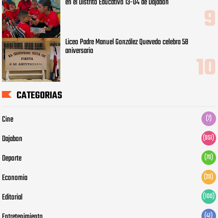
en el Distrito Educativo 13-04 de Dajabón
Liceo Padre Manuel González Quevedo celebra 58
aniversario
CATEGORIAS
Cine
(7)
Dajabon
(951)
Deporte
(70)
Economia
(20)
Editorial
(100)
Entretenimiento
(41)