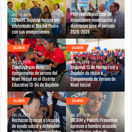
JUL 25, 2026
PRM realiza elección de
JUL 25, 2026
CONAPE Dajabón festeja por
direcciones municipales y
adelantado el Día del Padre
distritales para el período
con sus envejecientes
2026-2028
DAJABON
DAJABON
JUL 21, 2026
JUL 14, 2026
Concluye con éxito
Regional 13 de Montecristi y
campamento de verano del
Dajabón da inicio a
Nivel Inicial en el Distrito
Campamento de Verano de
Educativo 13-04 de Dajabón
Nivel Inicial
DAJABON
DAJABON
JUL 14, 2026
JUL 02, 2026
Rechazan críticas a jornada
DICRIM y Policía Preventiva
de ayuda social y defienden
apresan a hombre acusado