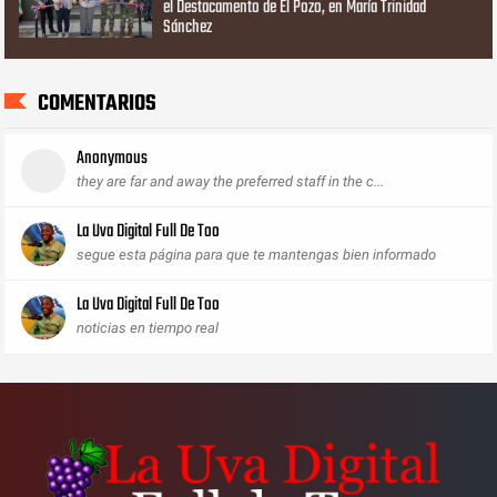
el Destacamento de El Pozo, en María Trinidad
Sánchez
COMENTARIOS
Anonymous
they are far and away the preferred staff in the c...
La Uva Digital Full De Too
segue esta página para que te mantengas bien informado
La Uva Digital Full De Too
noticias en tiempo real