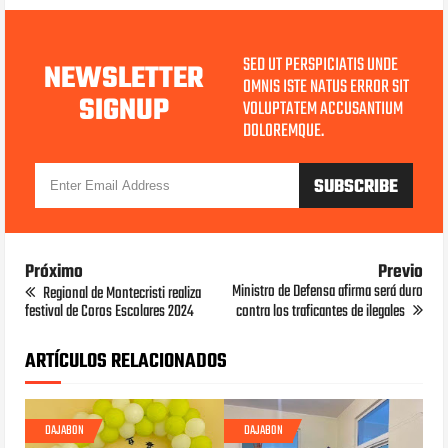
SED UT PERSPICIATIS UNDE
NEWSLETTER
OMNIS ISTE NATUS ERROR SIT
SIGNUP
VOLUPTATEM ACCUSANTIUM
DOLOREMQUE.
Próximo
Previo
Ministro de Defensa afirma será duro
Regional de Montecristi realiza
festival de Coros Escolares 2024
contra los traficantes de ilegales
ARTÍCULOS RELACIONADOS
DAJABON
DAJABON