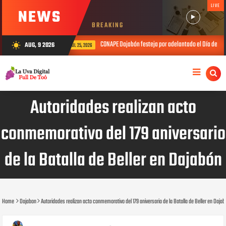
LIVE
NEWS
BREAKING
CONAPE Dajabón festeja por adelantado el Día del Padre con sus envejecie
AUG, 9 2026
wb_sunny
JUL 25, 2026
Autoridades realizan acto
conmemorativo del 179 aniversario
de la Batalla de Beller en Dajabón
Home
Dajabon
Autoridades realizan acto conmemorativo del 179 aniversario de la Batalla de Beller en Daja