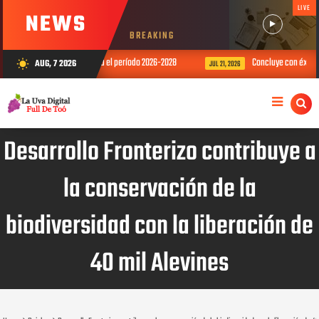
LIVE
NEWS
BREAKING
ales y distritales para el período 2026-2028
Concluye con éxito campamen
AUG, 7 2026
wb_sunny
JUL 21, 2026
Desarrollo Fronterizo contribuye a
la conservación de la
biodiversidad con la liberación de
40 mil Alevines