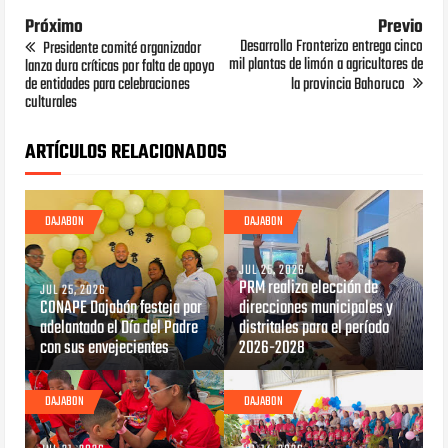
Próximo
Previo
Desarrollo Fronterizo entrega cinco
Presidente comité organizador
mil plantas de limón a agricultores de
lanza dura críticas por falta de apoyo
de entidades para celebraciones
la provincia Bahoruco
culturales
ARTÍCULOS RELACIONADOS
DAJABON
DAJABON
JUL 25, 2026
PRM realiza elección de
JUL 25, 2026
CONAPE Dajabón festeja por
direcciones municipales y
adelantado el Día del Padre
distritales para el período
con sus envejecientes
2026-2028
DAJABON
DAJABON