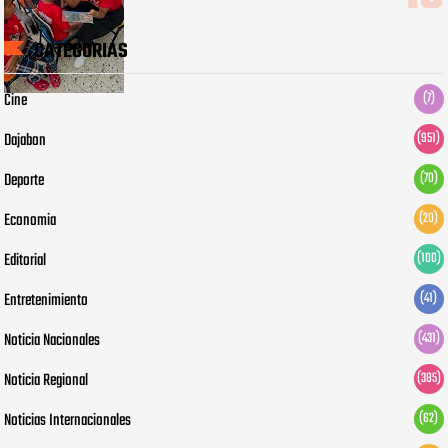
CATEGORIAS
Cine
(7)
Dajabon
(951)
Deporte
(70)
Economia
(20)
Editorial
(100)
Entretenimiento
(41)
Noticia Nacionales
(431)
Noticia Regional
(385)
Noticias Internacionales
(62)