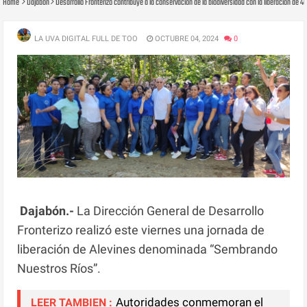
Home
Dajabon
Desarrollo Fronterizo contribuye a la conservación de la biodiversidad con la liberación de 40
LA UVA DIGITAL FULL DE TOO
OCTUBRE 04, 2024
0
Dajabón.-
La Dirección General de Desarrollo
Fronterizo realizó este viernes una jornada de
liberación de Alevines denominada “Sembrando
Nuestros Ríos”.
Autoridades conmemoran el
LEER TAMBIEN :