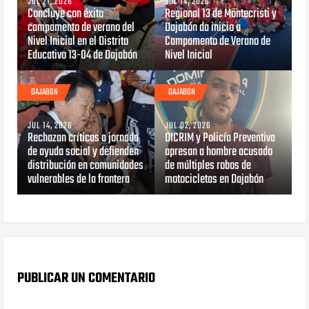
JUL 21, 2026
JUL 14, 2026
Concluye con éxito
Regional 13 de Montecristi y
campamento de verano del
Dajabón da inicio a
Nivel Inicial en el Distrito
Campamento de Verano de
Educativo 13-04 de Dajabón
Nivel Inicial
DAJABON
DAJABON
JUL 14, 2026
JUL 02, 2026
Rechazan críticas a jornada
DICRIM y Policía Preventiva
de ayuda social y defienden
apresan a hombre acusado
distribución en comunidades
de múltiples robos de
vulnerables de la frontera
motocicletas en Dajabón
PUBLICAR UN COMENTARIO