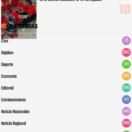
CATEGORIAS
Cine
(7)
Dajabon
(951)
Deporte
(70)
Economia
(20)
Editorial
(100)
Entretenimiento
(41)
Noticia Nacionales
(431)
Noticia Regional
(385)