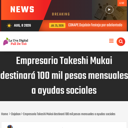
LIVE
NEWS
BREAKING
CONAPE Dajabón festeja por adelantado el Dí
AUG, 8 2026
wb_sunny
JUL 25, 2026
Empresario Takeshi Mukai
destinará 100 mil pesos mensuales
a ayudas sociales
Home
Dajabon
Empresario Takeshi Mukai destinará 100 mil pesos mensuales a ayudas sociales