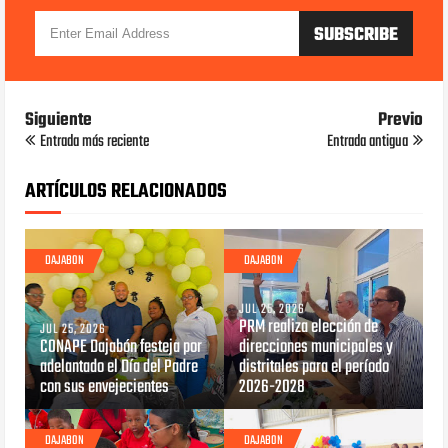
Siguiente
Previo
Entrada más reciente
Entrada antigua
ARTÍCULOS RELACIONADOS
DAJABON
DAJABON
JUL 25, 2026
PRM realiza elección de
JUL 25, 2026
CONAPE Dajabón festeja por
direcciones municipales y
adelantado el Día del Padre
distritales para el período
con sus envejecientes
2026-2028
DAJABON
DAJABON