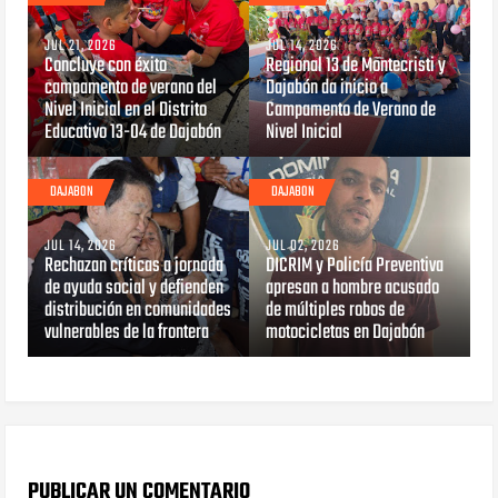
JUL 21, 2026
JUL 14, 2026
Concluye con éxito
Regional 13 de Montecristi y
campamento de verano del
Dajabón da inicio a
Nivel Inicial en el Distrito
Campamento de Verano de
Educativo 13-04 de Dajabón
Nivel Inicial
DAJABON
DAJABON
JUL 14, 2026
JUL 02, 2026
Rechazan críticas a jornada
DICRIM y Policía Preventiva
de ayuda social y defienden
apresan a hombre acusado
distribución en comunidades
de múltiples robos de
vulnerables de la frontera
motocicletas en Dajabón
PUBLICAR UN COMENTARIO