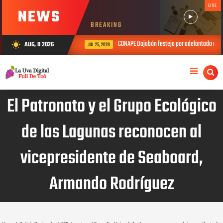
LIVE
NEWS
BREAKING
CONAPE Dajabón festeja por adelantado el Día del Padr
AUG, 8 2026
wb_sunny
JUL 25, 2026
El Patronato y el Grupo Ecológico
de las Lagunas reconocen al
vicepresidente de Seaboard,
Armando Rodríguez