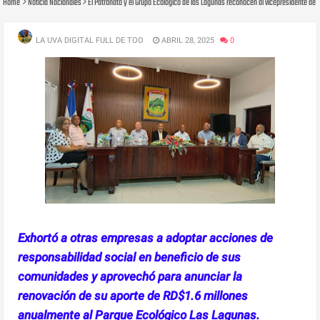
Home
Noticia Nacionales
El Patronato y el Grupo Ecológico de las Lagunas reconocen al vicepresidente d
LA UVA DIGITAL FULL DE TOO
ABRIL 28, 2025
0
Exhortó a otras empresas a adoptar acciones de
responsabilidad social en beneficio de sus
comunidades y aprovechó para anunciar la
renovación de su aporte de RD$1.6 millones
anualmente al Parque Ecológico Las Lagunas.