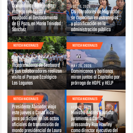
JUL 20, 2026
Comandante del Ejército
JUL 20, 2026
entrega remozado y
Colaboradores de Migración
equipado el Destacamento
se capacitan en estrategias
de El Pozo, en María Trinidad
y planificación en la
Sánchez
administración pública
NOTICIA NACIONALES
NOTICIA NACIONALES
JUN 16, 2026
Vicepresidente de Seaboard
MAY 26, 2026
y sus colaboradores realizan
Dominicanos y haitianos
visita al Parque Ecológico
miran juntos al Capitolio por
Las Lagunas
prórroga de HOPE y HELP
NOTICIA NACIONALES
NOTICIA NACIONALES
MAY 07, 2026
Presidente Abinader viaja
APR 29, 2026
este jueves a Costa Rica
Ministro Andrés Bautista
para participar en los actos
juramenta a Carlos
oficiales de transmisión de
Alessandry Roa Howley
mando presidencial de Laura
como director ejecutivo del