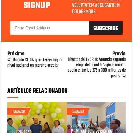
SIGNUP
VOLUPTATEM ACCUSANTIUM
DOLOREMQUE.
Próximo
Previo
Director del INDRHI: Anuncia segunda
Distrito 13-04 gana tercer lugar a
etapa del canal la Vigía el monto
nivel nacional en marcha escolar
oscila entre los 275 a 300 millones de
pesos
ARTÍCULOS RELACIONADOS
DAJABON
DAJABON
JUL 25, 2026
PRM realiza elección de
JUL 25, 2026