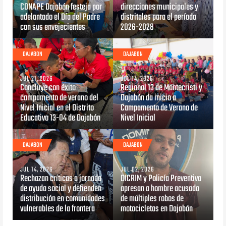
CONAPE Dajabón festeja por
direcciones municipales y
adelantado el Día del Padre
distritales para el período
con sus envejecientes
2026-2028
DAJABON
DAJABON
JUL 21, 2026
JUL 14, 2026
Concluye con éxito
Regional 13 de Montecristi y
campamento de verano del
Dajabón da inicio a
Nivel Inicial en el Distrito
Campamento de Verano de
Educativo 13-04 de Dajabón
Nivel Inicial
DAJABON
DAJABON
JUL 14, 2026
JUL 02, 2026
Rechazan críticas a jornada
DICRIM y Policía Preventiva
de ayuda social y defienden
apresan a hombre acusado
distribución en comunidades
de múltiples robos de
vulnerables de la frontera
motocicletas en Dajabón