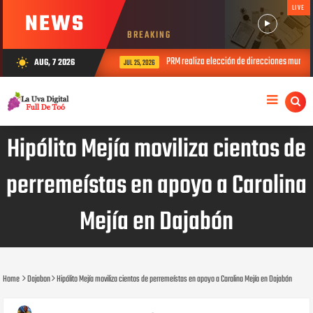
LIVE
NEWS
BREAKING
PRM realiza elección de direcciones municipales 
AUG, 7 2026
wb_sunny
JUL 25, 2026
Hipólito Mejía moviliza cientos de
perremeístas en apoyo a Carolina
Mejía en Dajabón
Home
Dajabon
Hipólito Mejía moviliza cientos de perremeístas en apoyo a Carolina Mejía en Dajabón