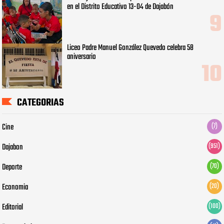
en el Distrito Educativo 13-04 de Dajabón
Liceo Padre Manuel González Quevedo celebra 58
aniversario
CATEGORIAS
Cine
(7)
Dajabon
(951)
Deporte
(70)
Economia
(20)
Editorial
(100)