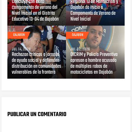
Concluye con éxito
Regional 13 de Montecristi y
campamento de verano del
Dajabón da inicio a
Nivel Inicial en el Distrito
Campamento de Verano de
Educativo 13-04 de Dajabón
Nivel Inicial
DAJABON
DAJABON
JUL 14, 2026
JUL 02, 2026
Rechazan críticas a jornada
DICRIM y Policía Preventiva
de ayuda social y defienden
apresan a hombre acusado
distribución en comunidades
de múltiples robos de
vulnerables de la frontera
motocicletas en Dajabón
PUBLICAR UN COMENTARIO