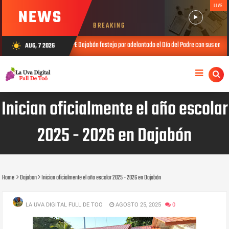
LIVE
NEWS
BREAKING
ONAPE Dajabón festeja por adelantado el Día del Padre con sus envejecientes
AUG, 7 2026
wb_sunny
JUL 25, 2
Inician oficialmente el año escolar
2025 - 2026 en Dajabón
Home
Dajabon
Inician oficialmente el año escolar 2025 - 2026 en Dajabón
LA UVA DIGITAL FULL DE TOO
AGOSTO 25, 2025
0