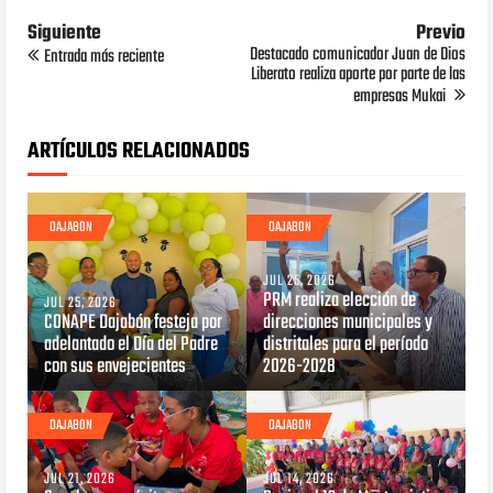
Siguiente
Previo
Destacado comunicador Juan de Dios
Entrada más reciente
Liberato realiza aporte por parte de las
empresas Mukai
ARTÍCULOS RELACIONADOS
DAJABON
DAJABON
JUL 25, 2026
PRM realiza elección de
JUL 25, 2026
CONAPE Dajabón festeja por
direcciones municipales y
adelantado el Día del Padre
distritales para el período
con sus envejecientes
2026-2028
DAJABON
DAJABON
JUL 21, 2026
JUL 14, 2026