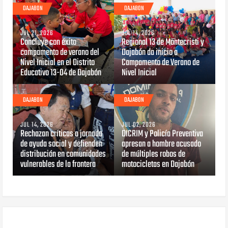
DAJABON
DAJABON
JUL 21, 2026
JUL 14, 2026
Concluye con éxito
Regional 13 de Montecristi y
campamento de verano del
Dajabón da inicio a
Nivel Inicial en el Distrito
Campamento de Verano de
Educativo 13-04 de Dajabón
Nivel Inicial
DAJABON
DAJABON
JUL 14, 2026
JUL 02, 2026
Rechazan críticas a jornada
DICRIM y Policía Preventiva
de ayuda social y defienden
apresan a hombre acusado
distribución en comunidades
de múltiples robos de
vulnerables de la frontera
motocicletas en Dajabón