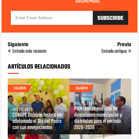
DOLOREMQUE.
Siguiente
Previo
Entrada más reciente
Entrada antigua
ARTÍCULOS RELACIONADOS
DAJABON
DAJABON
JUL 25, 2026
PRM realiza elección de
JUL 25, 2026
CONAPE Dajabón festeja por
direcciones municipales y
adelantado el Día del Padre
distritales para el período
con sus envejecientes
2026-2028