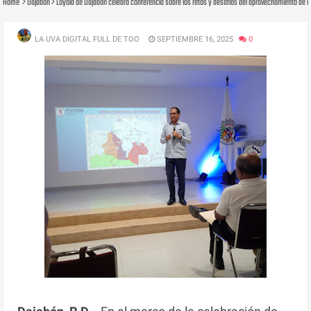
Home
Dajabon
Loyola de Dajabón celebra conferencia sobre los retos y desafíos del aprovechamiento de 
LA UVA DIGITAL FULL DE TOO
SEPTIEMBRE 16, 2025
0