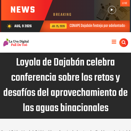
LIVE
NEWS
BREAKING
CONAPE Dajabón festeja por adelantado el Día del
AUG, 9 2026
wb_sunny
JUL 25, 2026
Loyola de Dajabón celebra
conferencia sobre los retos y
desafíos del aprovechamiento de
las aguas binacionales