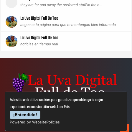
they are far and away the preferred staff in the c...
La Uva Digital Full De Too
segue esta página para que te mantengas bien informado
La Uva Digital Full De Too
noticias en tiempo real
Este sitio web utiliza cookies para garantizar que obtenga la mejor
experiencia en nuestro sitio web.
Leer Más
Aviso Lega
Privacidad
Cookies
¡Entendido!
Powered by WebsitePolicies
© Copyright 2019
La Uva Digital Full De Too