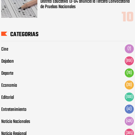
Distrito Educativo 13-04 anuncia la Tercera Convocatoria
de Pruebas Nacionales
CATEGORIAS
Cine
(7)
Dajabon
(951)
Deporte
(70)
Economia
(20)
Editorial
(100)
Entretenimiento
(41)
Noticia Nacionales
(431)
Noticia Regional
(385)