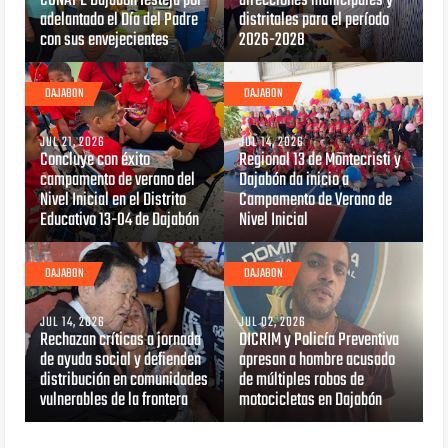
CONAPE Dajabón festeja por
direcciones municipales y
adelantado el Día del Padre
distritales para el período
con sus envejecientes
2026-2028
DAJABON
DAJABON
JUL 21, 2026
JUL 14, 2026
Concluye con éxito
Regional 13 de Montecristi y
campamento de verano del
Dajabón da inicio a
Nivel Inicial en el Distrito
Campamento de Verano de
Educativo 13-04 de Dajabón
Nivel Inicial
DAJABON
DAJABON
JUL 14, 2026
JUL 02, 2026
Rechazan críticas a jornada
DICRIM y Policía Preventiva
de ayuda social y defienden
apresan a hombre acusado
distribución en comunidades
de múltiples robos de
vulnerables de la frontera
motocicletas en Dajabón