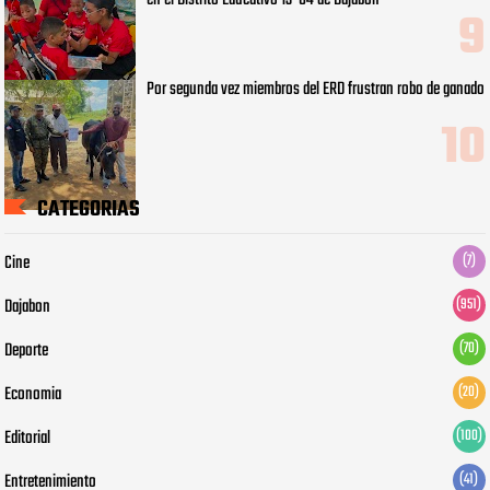
en el Distrito Educativo 13-04 de Dajabón
Por segunda vez miembros del ERD frustran robo de ganado
CATEGORIAS
Cine
(7)
Dajabon
(951)
Deporte
(70)
Economia
(20)
Editorial
(100)
Entretenimiento
(41)