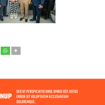
SED UT PERSPICIATIS UNDE OMNIS ISTE NATUS
GNUP
ERROR SIT VOLUPTATEM ACCUSANTIUM
DOLOREMQUE.