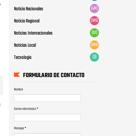
y
Noticia Nacionales
(431)
Noticia Regional
(385)
Noticias Internacionales
(62)
Noticias Local
(599)
Tecnologia
(3)
FORMULARIO DE CONTACTO
Nombre
u
Correo electrónico
*
a
Mensaje
*