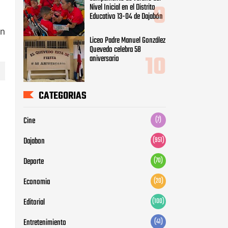
Nivel Inicial en el Distrito
Educativo 13-04 de Dajabón
ón
Liceo Padre Manuel González
Quevedo celebra 58
aniversario
CATEGORIAS
Cine
(7)
Dajabon
(951)
Deporte
(70)
Economia
(20)
Editorial
(100)
Entretenimiento
(41)