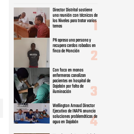
Director Distrital sostiene
una reunión con técnicos de
los Niveles para tratar varios
temas
PN apresa una persona y
recupera cerdos robados en
finca de Monción
Con foco en manos
enfermeras canalizan
pacientes en hospital de
Dajabón por falta de
iluminación
Wellington Arnaud Director
Ejecutivo de INAPA anuncia
soluciones problemáticas de
agua en Dajabón