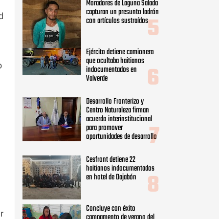
Moradores de Laguna Salada
capturan un presunto ladrón
d
con artículos sustraídos
Ejército detiene camionero
que ocultaba haitianos
o
indocumentados en
Valverde
Desarrollo Fronterizo y
Centro Naturaleza firman
acuerdo interinstitucional
para promover
oportunidades de desarrollo
Cesfront detiene 22
haitianos indocumentados
en hotel de Dajabón
Concluye con éxito
r
campamento de verano del