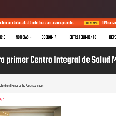
teja por adelantado el Día del Padre con sus envejecientes
PRM realiza 
JUL 25, 2026
ICIO
NOTICIAS
ECONOMIA
ENTRETENIMIENTO
DEP
ra primer Centro Integral de Salud 
ral de Salud Mental de las Fuerzas Armadas
0