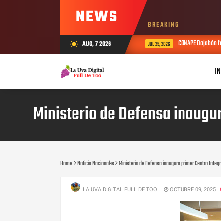
NEWS
BREAKING
CONAPE Dajabón fes
AUG, 7 2026
wb_sunny
JUL 25, 2026
IN
Ministerio de Defensa inaugu
Home
Noticia Nacionales
Ministerio de Defensa inaugura primer Centro Integ
LA UVA DIGITAL FULL DE TOO
OCTUBRE 09, 2025