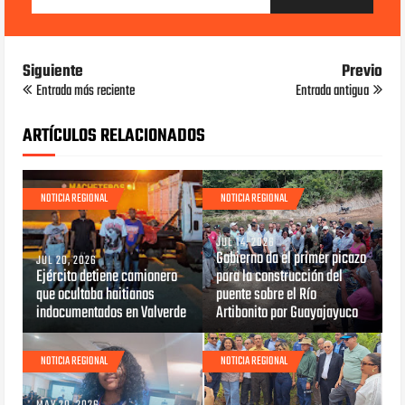
Siguiente
Previo
Entrada más reciente
Entrada antigua
ARTÍCULOS RELACIONADOS
NOTICIA REGIONAL
NOTICIA REGIONAL
JUL 14, 2026
Gobierno da el primer picazo
JUL 20, 2026
Ejército detiene camionero
para la construcción del
que ocultaba haitianos
puente sobre el Río
indocumentados en Valverde
Artibonito por Guayajayuco
NOTICIA REGIONAL
NOTICIA REGIONAL