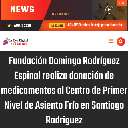
LIVE
NEWS
BREAKING
CONAPE Dajabón festeja por adelantado el Día
AUG, 9 2026
wb_sunny
JUL 25, 2026
Fundación Domingo Rodríguez
Espinal realiza donación de
medicamentos al Centro de Primer
Nivel de Asiento Frío en Santiago
Rodriguez