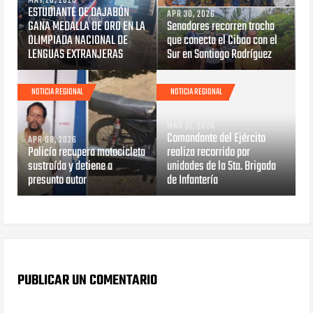
MAY 20, 2026
ESTUDIANTE DE DAJABÓN
APR 30, 2026
GANA MEDALLA DE ORO EN LA
Senadores recorren trocha
OLIMPIADA NACIONAL DE
que conecta el Cibao con el
LENGUAS EXTRANJERAS
Sur en Santiago Rodríguez
NOTICIA REGIONAL
NOTICIA REGIONAL
MAR 31, 2026
Comandante del Ejército
APR 08, 2026
Policía recupera motocicleta
realiza recorrido por
sustraída y detiene a
unidades de la 5ta. Brigada
presunto autor
de Infantería
PUBLICAR UN COMENTARIO