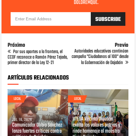
DOLOREMQUE.
Próximo
Previo
Autoridades educativas continúan
Por sus aportes a la frontera, el
campaña "Ciudadanos al 100" desde
CCDF reconoce a Ramón Pérez Tejada,
primer director de la Ley 12-21
la Gobernación de Dajabón
ARTÍCULOS RELACIONADOS
LOCAL
LOCAL
MAR 11, 2026
UTESA Recinto Dajabón
JUL 16, 2026
Comunicador Olibio Sánchez
exalta los valores patrios y
lanza fuertes críticas contra
rinde homenaje al maestro