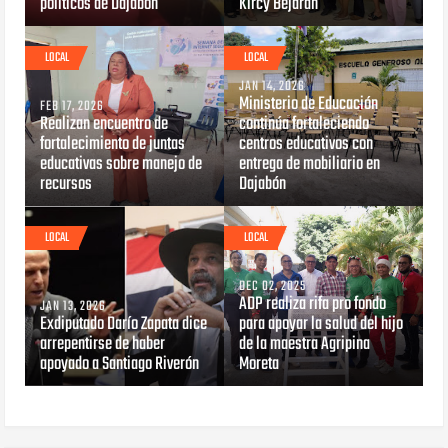
políticos de Dajabón ‎
Kircy Bejarán
LOCAL
LOCAL
JAN 14, 2026
Ministerio de Educación
FEB 17, 2026
Realizan encuentro de
continúa fortaleciendo
fortalecimiento de juntas
centros educativos con
educativas sobre manejo de
entrega de mobiliario en
recursos
Dajabón
LOCAL
LOCAL
DEC 02, 2025
ADP realiza rifa pro fondo
JAN 13, 2026
Exdiputado Darío Zapata dice
para apoyar la salud del hijo
arrepentirse de haber
de la maestra Agripina
apoyado a Santiago Riverón
Moreta