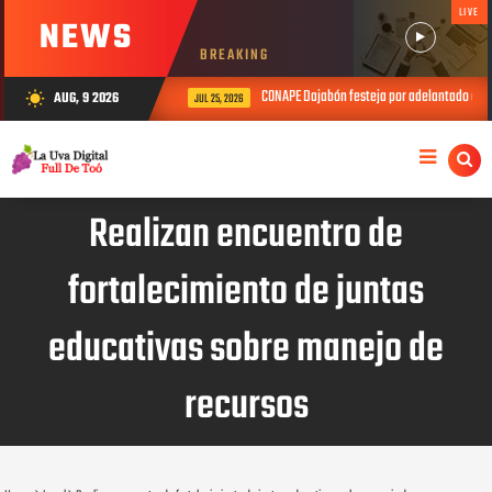
LIVE
NEWS
BREAKING
CONAPE Dajabón festeja por adelantado el Día del 
AUG, 9 2026
wb_sunny
JUL 25, 2026
Realizan encuentro de
fortalecimiento de juntas
educativas sobre manejo de
recursos