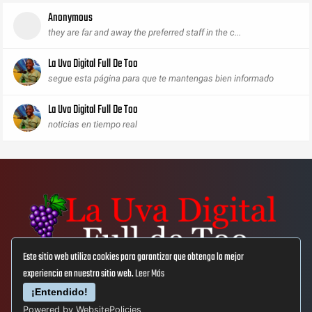
Anonymous
they are far and away the preferred staff in the c...
La Uva Digital Full De Too
segue esta página para que te mantengas bien informado
La Uva Digital Full De Too
noticias en tiempo real
Este sitio web utiliza cookies para garantizar que obtenga la mejor
experiencia en nuestro sitio web.
Leer Más
Aviso Lega
Privacidad
Cookies
¡Entendido!
Powered by WebsitePolicies