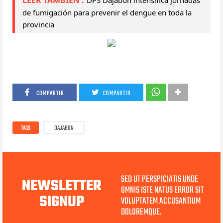
LEER TAMBIEN :
DPS Dajabón intensifica jornadas 
de fumigación para prevenir el dengue en toda la 
provincia
COMPARTIR
COMPARTIR
TAGS
DAJABON
SED UT PERSPICIATIS UNDE
NEWSLETTER
OMNIS ISTE NATUS ERROR SIT
SIGNUP
VOLUPTATEM ACCUSANTIUM
DOLOREMQUE.