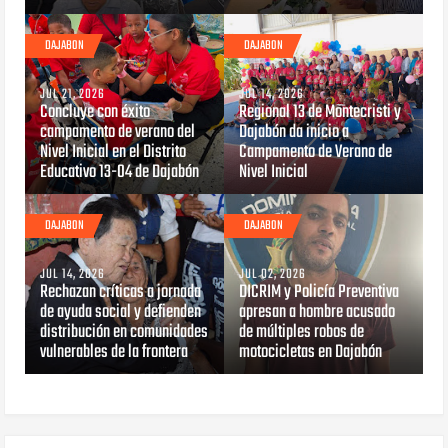
DAJABON
DAJABON
JUL 21, 2026
JUL 14, 2026
Concluye con éxito
Regional 13 de Montecristi y
campamento de verano del
Dajabón da inicio a
Nivel Inicial en el Distrito
Campamento de Verano de
Educativo 13-04 de Dajabón
Nivel Inicial
DAJABON
DAJABON
JUL 14, 2026
JUL 02, 2026
Rechazan críticas a jornada
DICRIM y Policía Preventiva
de ayuda social y defienden
apresan a hombre acusado
distribución en comunidades
de múltiples robos de
vulnerables de la frontera
motocicletas en Dajabón