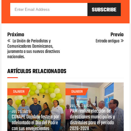
Próximo
Previo
La Unión de Periodistas y
Entrada antigua
Comunicadores Dominicanos,
juramenta a sus nuevos directivos
nacionales.
ARTÍCULOS RELACIONADOS
DAJABON
DAJABON
JUL 25, 2026
PRM realiza elección de
JUL 25, 2026
CONAPE Dajabón festeja por
direcciones municipales y
adelantado el Día del Padre
distritales para el período
con sus envejecientes
2026-2028