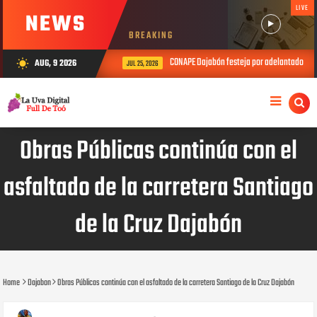
LIVE
NEWS
BREAKING
CONAPE Dajabón festeja por adelantado el D
AUG, 9 2026
wb_sunny
JUL 25, 2026
Obras Públicas continúa con el
asfaltado de la carretera Santiago
de la Cruz Dajabón
Home
Dajabon
Obras Públicas continúa con el asfaltado de la carretera Santiago de la Cruz Dajabón