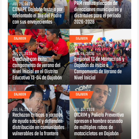
PRM realiza elección de
JUL 25, 2026
CONAPE Dajabón festeja por
direcciones municipales y
adelantado el Día del Padre
distritales para el período
con sus envejecientes
2026-2028
DAJABON
DAJABON
JUL 21, 2026
JUL 14, 2026
Concluye con éxito
Regional 13 de Montecristi y
campamento de verano del
Dajabón da inicio a
Nivel Inicial en el Distrito
Campamento de Verano de
Educativo 13-04 de Dajabón
Nivel Inicial
DAJABON
DAJABON
JUL 14, 2026
JUL 02, 2026
Rechazan críticas a jornada
DICRIM y Policía Preventiva
de ayuda social y defienden
apresan a hombre acusado
distribución en comunidades
de múltiples robos de
vulnerables de la frontera
motocicletas en Dajabón