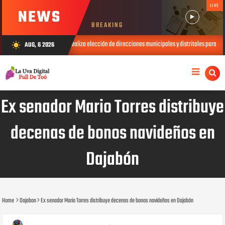
LIVE
NEWS
BREAKING
PRM realiza elección de direcciones municipales y distritales para el período 2026-2028
AUG, 6 2026
wb_sunny
026
Ex senador Mario Torres distribuye
decenas de bonos navideños en
Dajabón
Home
Dajabon
Ex senador Mario Torres distribuye decenas de bonos navideños en Dajabón