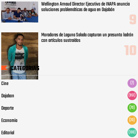
Wellington Arnaud Director Ejecutivo de INAPA anuncia
soluciones problemáticas de agua en Dajabón
Moradores de Laguna Salada capturan un presunto ladrón
con artículos sustraídos
CATEGORIAS
Cine
(7)
Dajabon
(951)
Deporte
(70)
Economia
(20)
Editorial
(100)