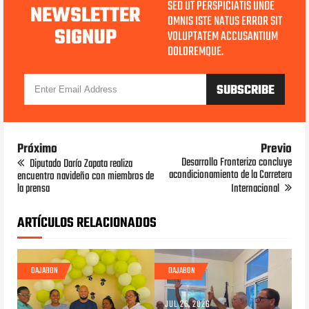
SED UT PERSPICIATIS UNDE
NEWSLETTER
OMNIS ISTE NATUS ERROR SIT
SIGNUP
VOLUPTATEM ACCUSANTIUM
DOLOREMQUE.
Próximo
Previo
Desarrollo Fronterizo concluye
Diputado Darío Zapata realiza
acondicionamiento de la Carretera
encuentro navideño con miembros de
la prensa
Internacional
ARTÍCULOS RELACIONADOS
DAJABON
DAJABON
JUL 25, 2026