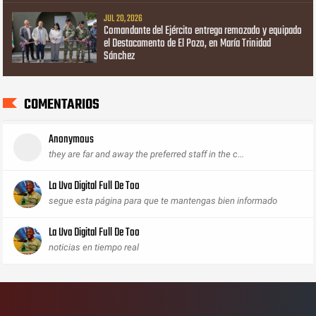
JUL 20, 2026
Comandante del Ejército entrega remozado y equipado
el Destacamento de El Pozo, en María Trinidad
Sánchez
COMENTARIOS
Anonymous
they are far and away the preferred staff in the c...
La Uva Digital Full De Too
segue esta página para que te mantengas bien informado
La Uva Digital Full De Too
noticias en tiempo real