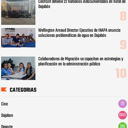
Cesfront detiene 22 haitianos indocumentados en hotel de
Dajabón
Wellington Arnaud Director Ejecutivo de INAPA anuncia
soluciones problemáticas de agua en Dajabón
Colaboradores de Migración se capacitan en estrategias y
planificación en la administración pública
CATEGORIAS
Cine
(7)
Dajabon
(951)
Deporte
(70)