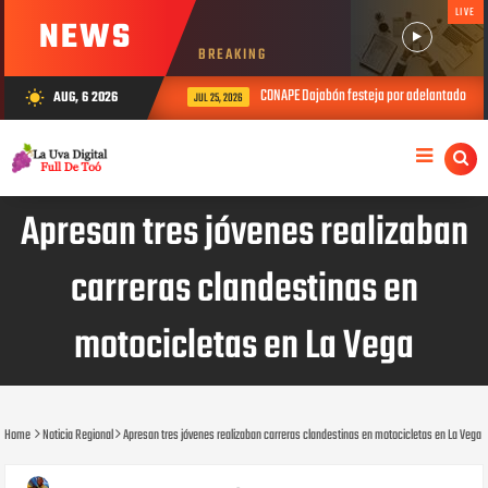
LIVE
NEWS
BREAKING
CONAPE Dajabón festeja por adelantado el Dí
AUG, 6 2026
wb_sunny
JUL 25, 2026
Apresan tres jóvenes realizaban
carreras clandestinas en
motocicletas en La Vega
Home
Noticia Regional
Apresan tres jóvenes realizaban carreras clandestinas en motocicletas en La Vega