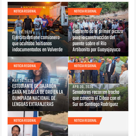
NOTICIA REGIONAL
NOTICIA REGIONAL
JUL 14, 2026
Gobierno da el primer picazo
JUL 20, 2026
Ejército detiene camionero
para la construcción del
que ocultaba haitianos
puente sobre el Río
indocumentados en Valverde
Artibonito por Guayajayuco
NOTICIA REGIONAL
NOTICIA REGIONAL
MAY 20, 2026
ESTUDIANTE DE DAJABÓN
APR 30, 2026
GANA MEDALLA DE ORO EN LA
Senadores recorren trocha
OLIMPIADA NACIONAL DE
que conecta el Cibao con el
LENGUAS EXTRANJERAS
Sur en Santiago Rodríguez
NOTICIA REGIONAL
NOTICIA REGIONAL
MAR 31, 2026