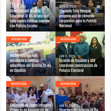
OCT 13, 2025
SEPT 11, 2025
Dirección del Distrito
Diputado Tony Bengoa
Educativo 13-04 aclara que
propone uso de cámaras
solo cuatro centros cuentan
corporales para la Policía
con Policía Escolar
Nacional
NOTICIAS LOCAL
NOTICIAS LOCAL
JUL 29, 2025
INABIE entrega kits
JUN 11, 2025
escolares a centros
Alcalde de Dajabón y JCE
educativos del Distrito 13-04
coordinan construcción de
en Dajabón
Palacio Electoral
NOTICIAS LOCAL
NOTICIAS LOCAL
JUN 11, 2025
Embajada de Japón Inaugura
JUN 01, 2025
Proyecto de Ampliación de
Directora del Distrito 13-04