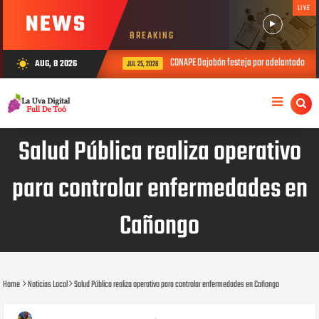
LIVE
NEWS
BREAKING
CONAPE Dajabón festeja por adelantado el Día
AUG, 8 2026
wb_sunny
JUL 25, 2026
Salud Pública realiza operativo
para controlar enfermedades en
Cañongo
Home
Noticias Local
Salud Pública realiza operativo para controlar enfermedades en Cañongo