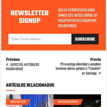
SED UT PERSPICIATIS UNDE
NEWSLETTER
OMNIS ISTE NATUS ERROR SIT
SIGNUP
VOLUPTATEM ACCUSANTIUM
DOLOREMQUE.
Próximo
Previo
PN investiga identidad y paradero
ASPECTOS HISTÓRICOS
hombres dieron golpiza a “Fracatira”
MIGRATORIOS
en Santiago
ARTÍCULOS RELACIONADOS
NOTICIAS LOCAL
NOTICIA NACIONALES