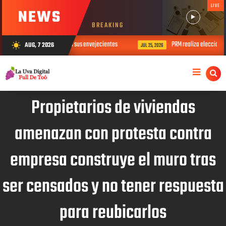
LIVE
NEWS
BREAKING
o el Día del Padre con sus envejecientes
PRM realiza elección de direcci
AUG, 7 2026
wb_sunny
JUL 25, 2026
Propietarios de viviendas
amenazan con protesta contra
empresa construye el muro tras
ser censados y no tener respuesta
para reubicarlos