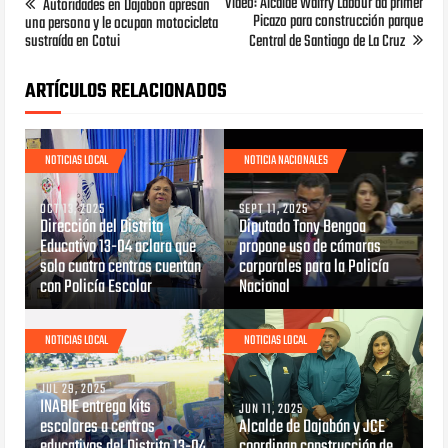
Video: Alcalde Walfry Labour da primer
Autoridades en Dajabon apresan
Picazo para construcción parque
una persona y le ocupan motocicleta
sustraída en Cotui
Central de Santiago de La Cruz
ARTÍCULOS RELACIONADOS
NOTICIAS LOCAL
NOTICIA NACIONALES
OCT 13, 2025
SEPT 11, 2025
Dirección del Distrito
Diputado Tony Bengoa
Educativo 13-04 aclara que
propone uso de cámaras
solo cuatro centros cuentan
corporales para la Policía
con Policía Escolar
Nacional
NOTICIAS LOCAL
NOTICIAS LOCAL
JUL 29, 2025
INABIE entrega kits
JUN 11, 2025
escolares a centros
Alcalde de Dajabón y JCE
educativos del Distrito 13-04
coordinan construcción de