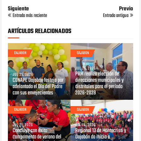
Siguiente
Previo
Entrada más reciente
Entrada antigua
ARTÍCULOS RELACIONADOS
DAJABON
DAJABON
JUL 25, 2026
PRM realiza elección de
JUL 25, 2026
CONAPE Dajabón festeja por
direcciones municipales y
adelantado el Día del Padre
distritales para el período
con sus envejecientes
2026-2028
DAJABON
DAJABON
JUL 21, 2026
JUL 14, 2026
Concluye con éxito
Regional 13 de Montecristi y
campamento de verano del
Dajabón da inicio a