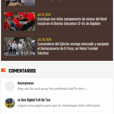
JUL 21, 2026
Concluye con éxito campamento de verano del Nivel
Inicial en el Distrito Educativo 13-04 de Dajabón
JUL 20, 2026
Comandante del Ejército entrega remozado y equipado
el Destacamento de El Pozo, en María Trinidad
Sánchez
COMENTARIOS
Anonymous
they are far and away the preferred staff in the c...
La Uva Digital Full De Too
segue esta página para que te mantengas bien informado