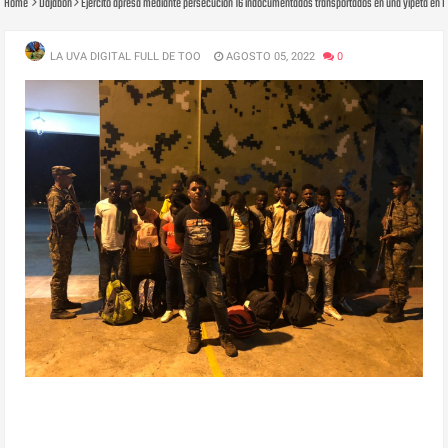
Home
Dajabon
Ejército apresa mediante persecución 16 indocumentados transportados en una yipeta en 
LA UVA DIGITAL FULL DE TOO
AGOSTO 05, 2022
0