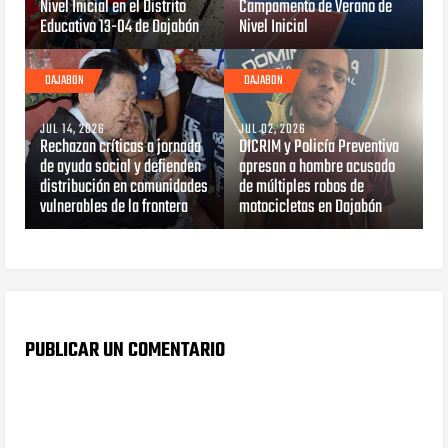
Nivel Inicial en el Distrito
Campamento de Verano de
Educativo 13-04 de Dajabón
Nivel Inicial
DAJABON
DAJABON
JUL 14, 2026
JUL 02, 2026
Rechazan críticas a jornada
DICRIM y Policía Preventiva
de ayuda social y defienden
apresan a hombre acusado
distribución en comunidades
de múltiples robos de
vulnerables de la frontera
motocicletas en Dajabón
PUBLICAR UN COMENTARIO