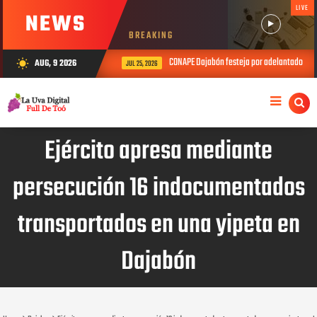
LIVE
NEWS
BREAKING
CONAPE Dajabón festeja por adelantado el Día
AUG, 9 2026
wb_sunny
JUL 25, 2026
Ejército apresa mediante
persecución 16 indocumentados
transportados en una yipeta en
Dajabón