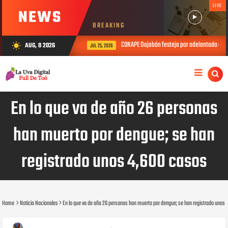
LIVE
NEWS
BREAKING
CONAPE Dajabón festeja por adelantado el Día de
AUG, 8 2026
wb_sunny
JUL 25, 2026
En lo que va de año 26 personas
han muerto por dengue; se han
registrado unos 4,600 casos
Home
Noticia Nacionales
En lo que va de año 26 personas han muerto por dengue; se han registrado unos 