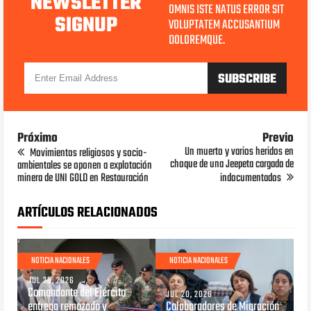
NEWSLETTER
OMNIS ISTE NATUS ERROR SIT
SIGNUP
VOLUPTATEM ACCUSANTIUM
DOLOREMQUE.
Próximo
Previo
Un muerto y varios heridos en
Movimientos religiosos y socio-
choque de una Jeepeta cargada de
ambientales se oponen a explotación
minera de UNI GOLD en Restauración
indocumentados
ARTÍCULOS RELACIONADOS
NOTICIA NACIONALES
NOTICIA NACIONALES
JUL 20, 2026
Comandante del Ejército
JUL 20, 2026
entrega remozado y
Colaboradores de Migración