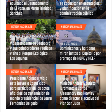
equipado el Destacamento
se capacitan en estrategias
de El Pozo, en María Trinidad
y planificación en la
Sánchez
administración pública
NOTICIA NACIONALES
NOTICIA NACIONALES
JUN 16, 2026
Vicepresidente de Seaboard
MAY 26, 2026
y sus colaboradores realizan
Dominicanos y haitianos
visita al Parque Ecológico
miran juntos al Capitolio por
Las Lagunas
prórroga de HOPE y HELP
NOTICIA NACIONALES
NOTICIA NACIONALES
MAY 07, 2026
Presidente Abinader viaja
APR 29, 2026
este jueves a Costa Rica
Ministro Andrés Bautista
para participar en los actos
juramenta a Carlos
oficiales de transmisión de
Alessandry Roa Howley
mando presidencial de Laura
como director ejecutivo del
Fernández Delgado
Plan San Juan