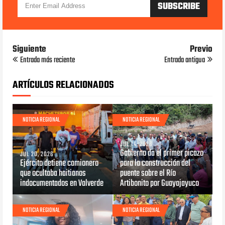
Siguiente
Previo
Entrada más reciente
Entrada antigua
ARTÍCULOS RELACIONADOS
NOTICIA REGIONAL
NOTICIA REGIONAL
JUL 14, 2026
Gobierno da el primer picazo
JUL 20, 2026
Ejército detiene camionero
para la construcción del
que ocultaba haitianos
puente sobre el Río
indocumentados en Valverde
Artibonito por Guayajayuco
NOTICIA REGIONAL
NOTICIA REGIONAL