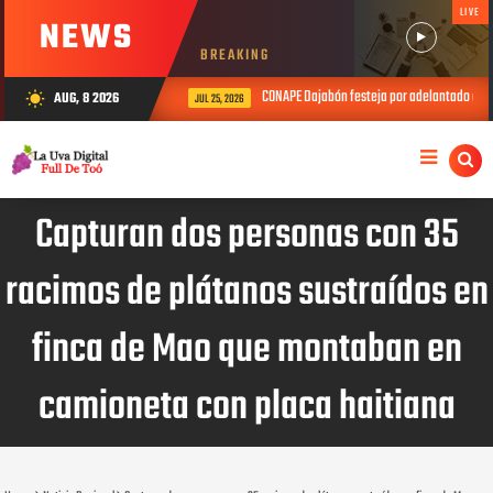
LIVE
NEWS
BREAKING
CONAPE Dajabón festeja por adelantado el Día de
AUG, 8 2026
wb_sunny
JUL 25, 2026
Capturan dos personas con 35
racimos de plátanos sustraídos en
finca de Mao que montaban en
camioneta con placa haitiana