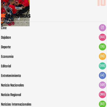
CATEGORIAS
Cine
(7)
Dajabon
(951)
Deporte
(70)
Economia
(20)
Editorial
(100)
Entretenimiento
(41)
Noticia Nacionales
(431)
Noticia Regional
(385)
Noticias Internacionales
(62)