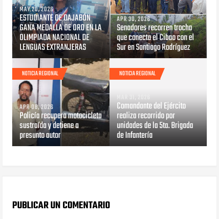
MAY 20, 2026
ESTUDIANTE DE DAJABÓN
APR 30, 2026
GANA MEDALLA DE ORO EN LA
Senadores recorren trocha
OLIMPIADA NACIONAL DE
que conecta el Cibao con el
LENGUAS EXTRANJERAS
Sur en Santiago Rodríguez
NOTICIA REGIONAL
NOTICIA REGIONAL
MAR 31, 2026
Comandante del Ejército
APR 08, 2026
Policía recupera motocicleta
realiza recorrido por
sustraída y detiene a
unidades de la 5ta. Brigada
presunto autor
de Infantería
PUBLICAR UN COMENTARIO