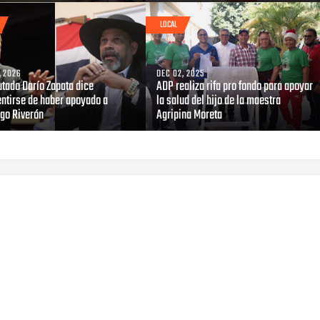
LOCAL
, 2026
DEC 02, 2025
utado Darío Zapata dice
ADP realiza rifa pro fondo para apoyar
entirse de haber apoyado a
la salud del hijo de la maestra
ago Riverón
Agripina Moreta