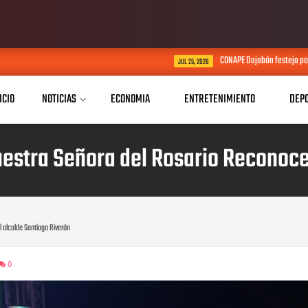
CONAPE Dajabón festeja por adelantado el Día d
JUL 25, 2026
ICIO
NOTICIAS
ECONOMIA
ENTRETENIMIENTO
DEP
estra Señora del Rosario Reconoce
 alcalde Santiago Riverón
0