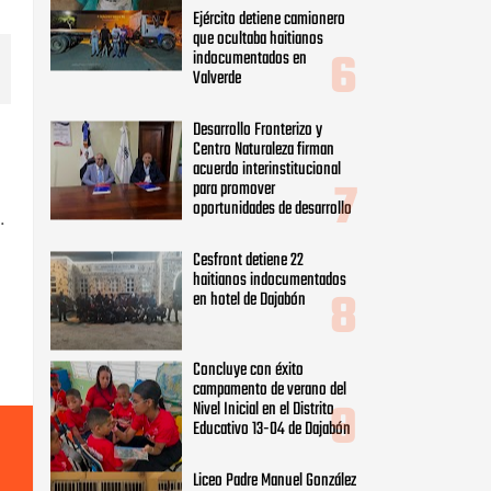
Ejército detiene camionero
que ocultaba haitianos
indocumentados en
Valverde
Desarrollo Fronterizo y
Centro Naturaleza firman
acuerdo interinstitucional
para promover
oportunidades de desarrollo
.
Cesfront detiene 22
haitianos indocumentados
en hotel de Dajabón
Concluye con éxito
campamento de verano del
Nivel Inicial en el Distrito
Educativo 13-04 de Dajabón
Liceo Padre Manuel González