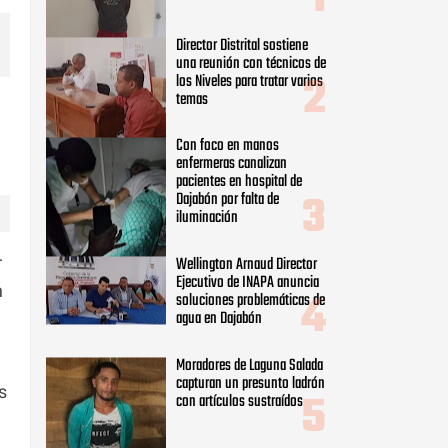
Director Distrital sostiene
una reunión con técnicos de
los Niveles para tratar varios
temas
e
Con foco en manos
enfermeras canalizan
pacientes en hospital de
Dajabón por falta de
iluminación
r
Wellington Arnaud Director
Ejecutivo de INAPA anuncia
n
soluciones problemáticas de
agua en Dajabón
Moradores de Laguna Salada
capturan un presunto ladrón
s
con artículos sustraídos