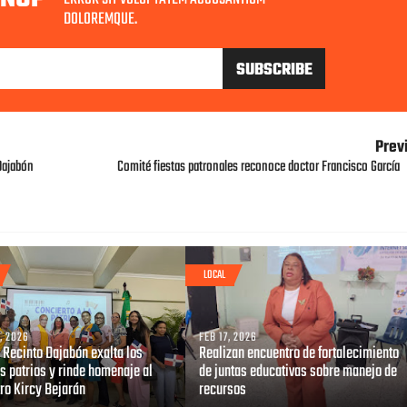
DOLOREMQUE.
Prev
Dajabón
Comité fiestas patronales reconoce doctor Francisco García
LOCAL
, 2026
FEB 17, 2026
 Recinto Dajabón exalta los
Realizan encuentro de fortalecimiento
s patrios y rinde homenaje al
de juntas educativas sobre manejo de
ro Kircy Bejarán
recursos