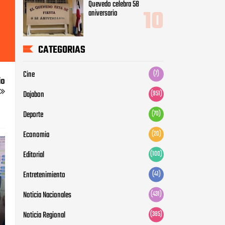
Quevedo celebra 58
aniversario
CATEGORIAS
Cine
(7)
io
Dajabon
(951)
Deporte
(70)
Economia
(20)
Editorial
(100)
Entretenimiento
(41)
Noticia Nacionales
(431)
Noticia Regional
(385)