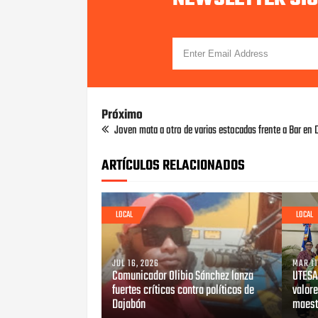
Próximo
Joven mata a otro de varias estocadas frente a Bar en 
ARTÍCULOS RELACIONADOS
LOCAL
LOCAL
JUL 16, 2026
MAR 11
Comunicador Olibio Sánchez lanza
UTESA
fuertes críticas contra políticos de
valore
Dajabón ‎
maest