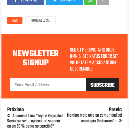
COMPARTIR
COMPARTIR
TAGS
NOTICIAS LOCAL
SED UT PERSPICIATIS UNDE
NEWSLETTER
OMNIS ISTE NATUS ERROR SIT
SIGNUP
VOLUPTATEM ACCUSANTIUM
DOLOREMQUE.
Próximo
Previo
Hombre mata otro en comunidad del
Arismendi Díaz: “Ley de Seguridad
Social no se ha aplicado ni siquiera
municipio Restauración
en un 50 % como se concibió”