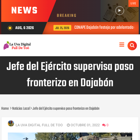
LIVE
NEWS
BREAKING
CONAPE Dajabón festeja por adelantado el Día del Pad
AUG, 6 2026
wb_sunny
JUL 25, 2026
Jefe del Ejército supervisa paso
fronterizo en Dajabón
Home
Noticias Local
Jefe del Ejército supervisa paso fronterizo en Dajabón
LA UVA DIGITAL FULL DE TOO
OCTUBRE 01, 2022
0