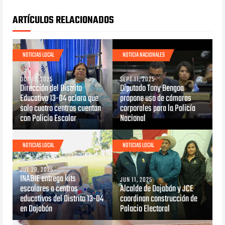
ARTÍCULOS RELACIONADOS
NOTICIAS LOCAL
NOTICIA NACIONALES
OCT 13, 2025
SEPT 11, 2025
Dirección del Distrito
Diputado Tony Bengoa
Educativo 13-04 aclara que
propone uso de cámaras
solo cuatro centros cuentan
corporales para la Policía
con Policía Escolar
Nacional
NOTICIAS LOCAL
NOTICIAS LOCAL
JUL 29, 2025
INABIE entrega kits
JUN 11, 2025
escolares a centros
Alcalde de Dajabón y JCE
educativos del Distrito 13-04
coordinan construcción de
en Dajabón
Palacio Electoral