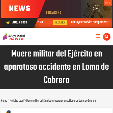
LIVE
NEWS
BREAKING
itales para el período 2026-2028
Concluye con éxito campamento de verano
AUG, 7 2026
wb_sunny
JUL 21, 2026
Muere militar del Ejército en
aparatoso accidente en Loma de
Cabrera
Home
Noticias Local
Muere militar del Ejército en aparatoso accidente en Loma de Cabrera