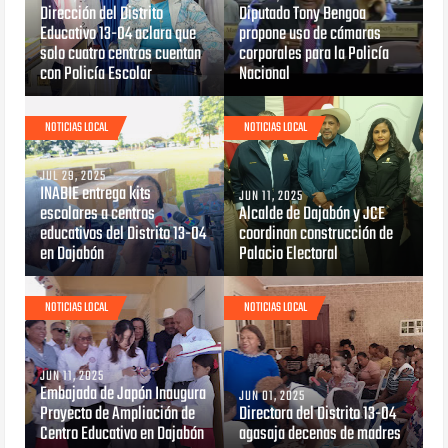
Dirección del Distrito
Diputado Tony Bengoa
Educativo 13-04 aclara que
propone uso de cámaras
solo cuatro centros cuentan
corporales para la Policía
con Policía Escolar
Nacional
NOTICIAS LOCAL
NOTICIAS LOCAL
JUL 29, 2025
INABIE entrega kits
JUN 11, 2025
escolares a centros
Alcalde de Dajabón y JCE
educativos del Distrito 13-04
coordinan construcción de
en Dajabón
Palacio Electoral
NOTICIAS LOCAL
NOTICIAS LOCAL
JUN 11, 2025
Embajada de Japón Inaugura
JUN 01, 2025
Proyecto de Ampliación de
Directora del Distrito 13-04
Centro Educativo en Dajabón
agasaja decenas de madres