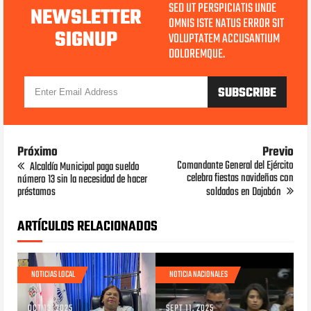
SED UT PERSPICIATIS UNDE
NEWSLETTER
OMNIS ISTE NATUS ERROR SIT
SIGNUP
VOLUPTATEM ACCUSANTIUM
DOLOREMQUE.
Próximo
Previo
Comandante General del Ejército
Alcaldía Municipal paga sueldo
celebra fiestas navideñas con
número 13 sin la necesidad de hacer
préstamos
soldados en Dajabón
ARTÍCULOS RELACIONADOS
NOTICIAS LOCAL
NOTICIA NACIONALES
OCT 13, 2025
SEPT 11, 2025