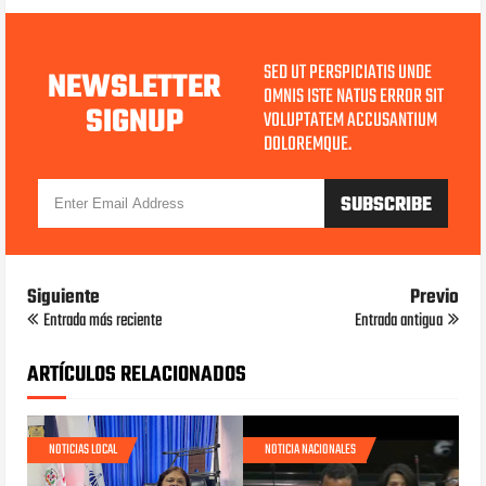
SED UT PERSPICIATIS UNDE
NEWSLETTER
OMNIS ISTE NATUS ERROR SIT
SIGNUP
VOLUPTATEM ACCUSANTIUM
DOLOREMQUE.
Siguiente
Previo
Entrada más reciente
Entrada antigua
ARTÍCULOS RELACIONADOS
NOTICIAS LOCAL
NOTICIA NACIONALES