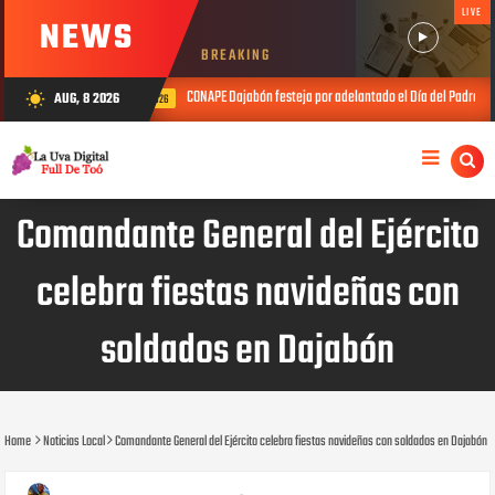
LIVE
NEWS
BREAKING
CONAPE Dajabón festeja por adelantado el Día del Padre con sus envejeciente
AUG, 8 2026
wb_sunny
JUL 25, 2026
Comandante General del Ejército
celebra fiestas navideñas con
soldados en Dajabón
Home
Noticias Local
Comandante General del Ejército celebra fiestas navideñas con soldados en Dajabón