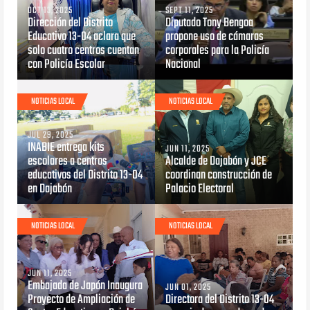
OCT 13, 2025
SEPT 11, 2025
Dirección del Distrito
Diputado Tony Bengoa
Educativo 13-04 aclara que
propone uso de cámaras
solo cuatro centros cuentan
corporales para la Policía
con Policía Escolar
Nacional
NOTICIAS LOCAL
NOTICIAS LOCAL
JUL 29, 2025
INABIE entrega kits
JUN 11, 2025
escolares a centros
Alcalde de Dajabón y JCE
educativos del Distrito 13-04
coordinan construcción de
en Dajabón
Palacio Electoral
NOTICIAS LOCAL
NOTICIAS LOCAL
JUN 11, 2025
Embajada de Japón Inaugura
JUN 01, 2025
Proyecto de Ampliación de
Directora del Distrito 13-04