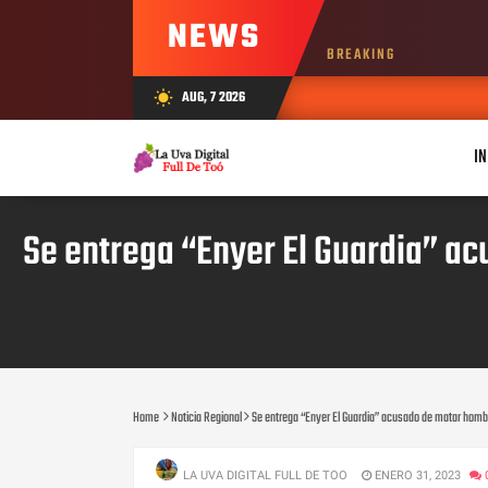
NEWS
BREAKING
AUG, 7 2026
wb_sunny
IN
Se entrega “Enyer El Guardia” ac
Home
Noticia Regional
Se entrega “Enyer El Guardia” acusado de matar hombr
LA UVA DIGITAL FULL DE TOO
ENERO 31, 2023