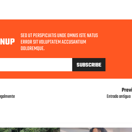
SED UT PERSPICIATIS UNDE OMNIS ISTE NATUS
GNUP
ERROR SIT VOLUPTATEM ACCUSANTIUM
DOLOREMQUE.
Prev
legalmente
Entrada antigua