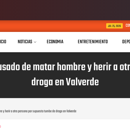
CONAPE Dajabón festeja por adel
JUL 25, 2026
ICIO
NOTICIAS
ECONOMIA
ENTRETENIMIENTO
DEP
usado de matar hombre y herir a o
droga en Valverde
e y herir a otra persona por supuesto tumbe de droga en Valverde
0