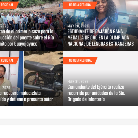
A REGIONAL
NOTICIA REGIONAL
, 2026
MAY 20, 2026
no da el primer picazo para la
ESTUDIANTE DE DAJABÓN GANA
ucción del puente sobre el Río
MEDALLA DE ORO EN LA OLIMPIADA
onito por Guayajayuco
NACIONAL DE LENGUAS EXTRANJERAS
A REGIONAL
NOTICIA REGIONAL
MAR 31, 2026
Comandante del Ejército realiza
, 2026
ía recupera motocicleta
recorrido por unidades de la 5ta.
ída y detiene a presunto autor
Brigada de Infantería