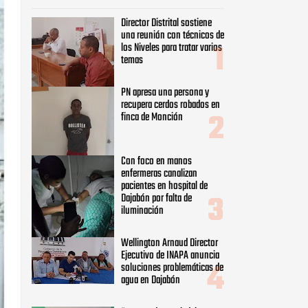
Con foco en manos
enfermeras canalizan
pacientes en hospital de
Dajabón por falta de
iluminación
Wellington Arnaud Director
Ejecutivo de INAPA anuncia
soluciones problemáticas de
agua en Dajabón
Decenas de expeledeistas
pasan a las filas del PRM en
Manuel Bueno, Dajabón
Desarrollo Fronterizo y
Centro Naturaleza firman
acuerdo interinstitucional
para promover
oportunidades de desarrollo