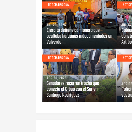
NOTICIA REGIONAL
NOTICI
JUL 20, 2026
JUL 14
Ejército detiene camionero que
Gobier
ocultaba haitianos indocumentados en
constr
Valverde
Artib
NOTICIA REGIONAL
NOTICI
APR 30, 2026
Senadores recorren trocha que
APR 08
conecta el Cibao con el Sur en
Polic
Santiago Rodríguez
sustra