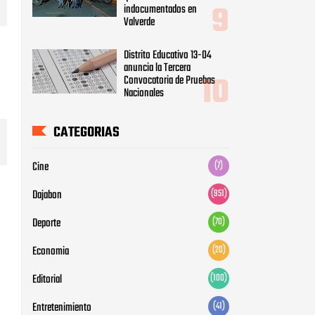
CATEGORIAS
Cine
(7)
Dajabon
(951)
Deporte
(70)
Economia
(20)
Editorial
(100)
Entretenimiento
(41)
Noticia Nacionales
(431)
Noticia Regional
(385)
Noticias Internacionales
(62)
Noticias Local
(599)