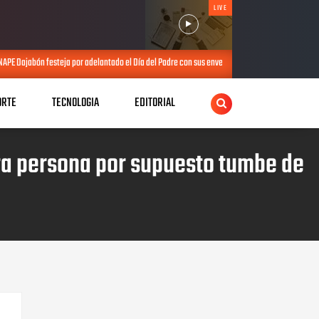
LIVE
antado el Día del Padre con sus envejecientes
PRM realiza elección de d
JUL 25, 2026
ORTE
TECNOLOGIA
EDITORIAL
tra persona por supuesto tumbe de