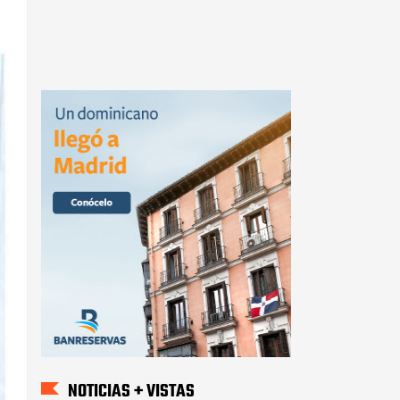
NOTICIAS + VISTAS
Director Distrital sostiene
una reunión con técnicos de
los Niveles para tratar varios
temas
PN apresa una persona y
recupera cerdos robados en
finca de Monción