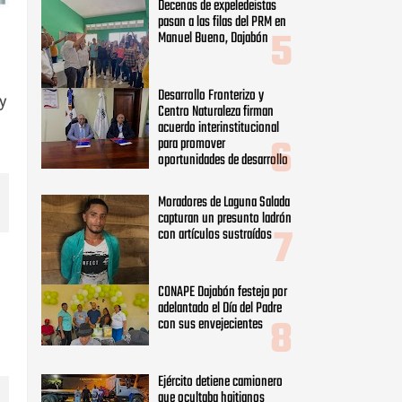
Moradores de Laguna Salada
capturan un presunto ladrón
con artículos sustraídos
y
CONAPE Dajabón festeja por
adelantado el Día del Padre
con sus envejecientes
Ejército detiene camionero
que ocultaba haitianos
indocumentados en
Valverde
e
Distrito Educativo 13-04
anuncia la Tercera
Convocatoria de Pruebas
Nacionales